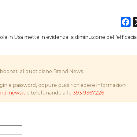
F
DATI
a in Usa mette in evidenza la diminuzione dell'efficacia
RICERCHE
PREVISIONI/SCENARI
i abbonati al quotidiano Brand News.
NORMATIVE
gin e password, oppure puoi richiedere informazioni
TREND
d-news.it
o telefonando allo
393 9367226
CASE HISTORY
OPINIONI