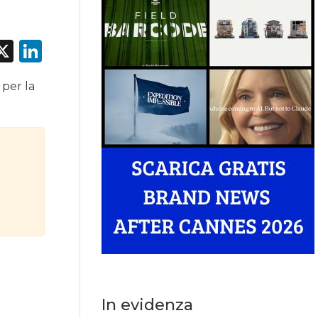
acebook
X
LinkedIn
 per la
In evidenza