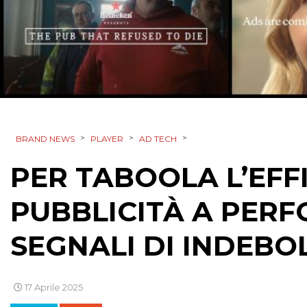
>
>
>
BRAND NEWS
PLAYER
AD TECH
PER TABOOLA L’EFF
PUBBLICITÀ A PER
SEGNALI DI INDEB
17 Aprile 2025