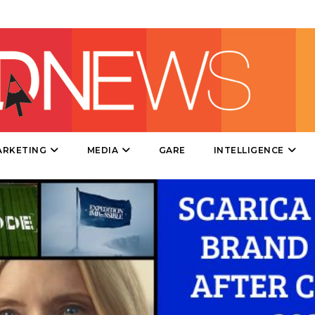
DIRECT
SPONSOR
DESIGN
EVENTI
MOBILE
ARKETING
MEDIA
GARE
INTELLIGENCE
PROMOZIONI
PRODOTTI
PUNTI VENDITA
CSR