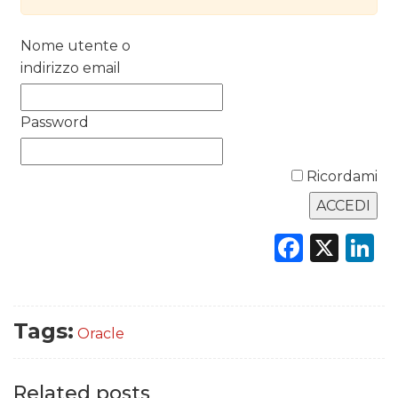
RICERCHE
Nome utente o
PREVISIONI/SCENARI
indirizzo email
NORMATIVE
Password
TREND
Ricordami
CASE HISTORY
OPINIONI
Faceb
X
L
Tags:
Oracle
Related posts