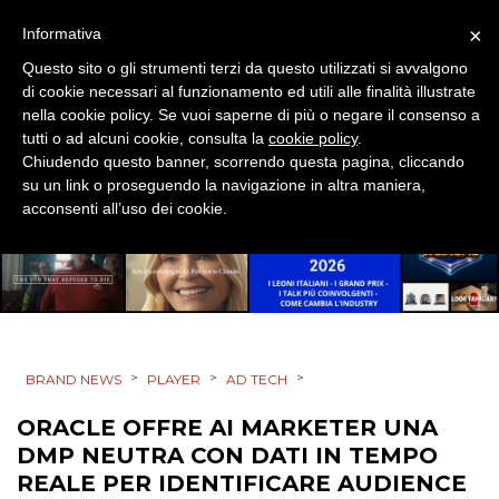
×
Informativa
EVENTI
Questo sito o gli strumenti terzi da questo utilizzati si avvalgono
di cookie necessari al funzionamento ed utili alle finalità illustrate
MOBILE
nella cookie policy. Se vuoi saperne di più o negare il consenso a
tutti o ad alcuni cookie, consulta la
cookie policy
.
PROMOZIONI
Chiudendo questo banner, scorrendo questa pagina, cliccando
su un link o proseguendo la navigazione in altra maniera,
acconsenti all’uso dei cookie.
PRODOTTI
PUNTI VENDITA
CSR
>
>
>
BRAND NEWS
PLAYER
AD TECH
STRATEGIE
ORACLE OFFRE AI MARKETER UNA
DMP NEUTRA CON DATI IN TEMPO
REALE PER IDENTIFICARE AUDIENCE