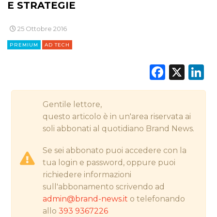
E STRATEGIE
CINEMA
25 Ottobre 2016
DIGITALE
PREMIUM
AD TECH
EDITORIA
Faceb
X
L
ESTERNA
Gentile lettore,
RADIO / AUDIO
questo articolo è in un'area riservata ai
TV
soli abbonati al quotidiano Brand News.
Se sei abbonato puoi accedere con la
tua login e password, oppure puoi
richiedere informazioni
sull'abbonamento scrivendo ad
admin@brand-news.it
o telefonando
DATI
allo
393 9367226