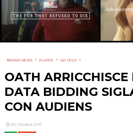
>
>
>
BRAND NEWS
PLAYER
AD TECH
OATH ARRICCHISCE 
DATA BIDDING SIG
CON AUDIENS
30 Ottobre 2017