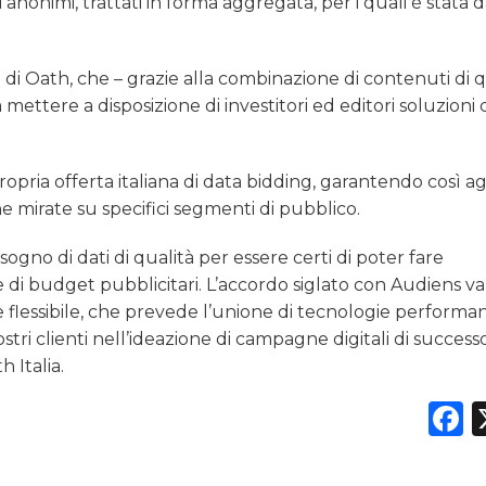
nonimi, trattati in forma aggregata, per i quali è stata 
 di Oath, che – grazie alla combinazione di contenuti di q
 mettere a disposizione di investitori ed editori soluzioni 
opria offerta italiana di data bidding, garantendo così ag
ne mirate su specifici segmenti di pubblico.
sogno di dati di qualità per essere certi di poter fare
e di budget pubblicitari. L’accordo siglato con Audiens va
e flessibile, che prevede l’unione di tecnologie performan
ostri clienti nell’ideazione di campagne digitali di success
 Italia.
F