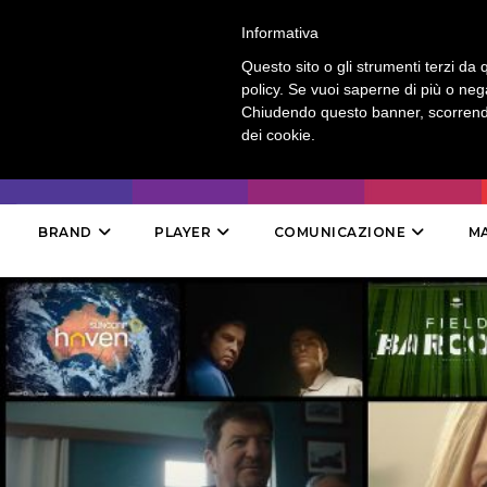
LOGIN
-
CONTATTI
-
ABBONAMENTI
Informativa
Questo sito o gli strumenti terzi da q
policy. Se vuoi saperne di più o neg
Chiudendo questo banner, scorrendo
dei cookie.
BRAND
PLAYER
COMUNICAZIONE
M