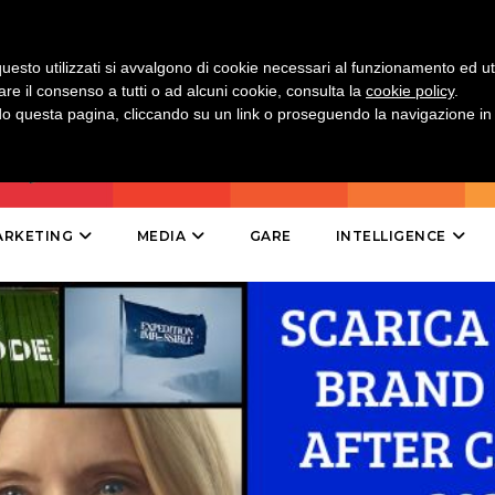
MOBILE
uesto utilizzati si avvalgono di cookie necessari al funzionamento ed utili 
are il consenso a tutti o ad alcuni cookie, consulta la
cookie policy
.
PROMOZIONI
 questa pagina, cliccando su un link o proseguendo la navigazione in a
PRODOTTI
ARKETING
MEDIA
GARE
INTELLIGENCE
PUNTI VENDITA
CSR
STRATEGIE
CINEMA