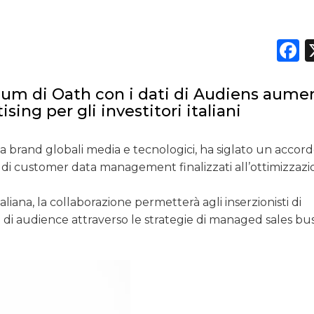
PREVISIONI/SCENARI
F
NORMATIVE
TREND
ium di Oath con i dati di Audiens aume
sing per gli investitori italiani
CASE HISTORY
a brand globali media e tecnologici, ha siglato un accor
OPINIONI
 di customer data management finalizzati all’ottimizzazi
taliana, la collaborazione permetterà agli inserzionisti di
di audience attraverso le strategie di managed sales bus