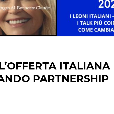
DIGITALE
EDITORIA
ESTERNA
RADIO / AUDIO
TV
L’OFFERTA ITALIANA 
LANDO PARTNERSHIP
DATI
RICERCHE