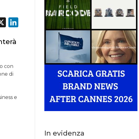
acebook
X
LinkedIn
nterà
do con
one di
iness e
In evidenza