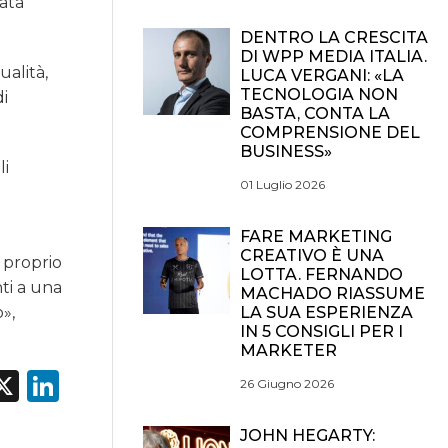
data
DENTRO LA CRESCITA
DI WPP MEDIA ITALIA.
ualità,
LUCA VERGANI: «LA
TECNOLOGIA NON
di
BASTA, CONTA LA
COMPRENSIONE DEL
BUSINESS»
li
01 Luglio 2026
FARE MARKETING
CREATIVO È UNA
 proprio
LOTTA. FERNANDO
ti a una
MACHADO RIASSUME
LA SUA ESPERIENZA
o»,
IN 5 CONSIGLI PER I
MARKETER
acebook
X
LinkedIn
26 Giugno 2026
JOHN HEGARTY: