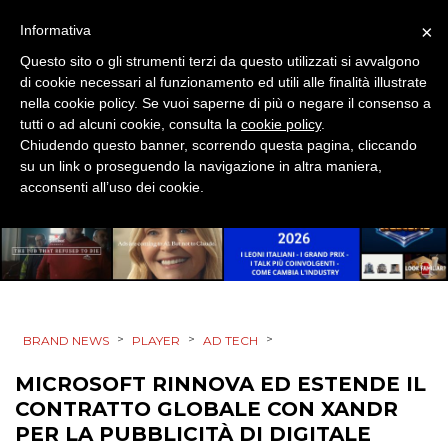
EVENTI
×
Informativa
Questo sito o gli strumenti terzi da questo utilizzati si avvalgono
MOBILE
di cookie necessari al funzionamento ed utili alle finalità illustrate
nella cookie policy. Se vuoi saperne di più o negare il consenso a
PROMOZIONI
tutti o ad alcuni cookie, consulta la
cookie policy
.
Chiudendo questo banner, scorrendo questa pagina, cliccando
su un link o proseguendo la navigazione in altra maniera,
acconsenti all’uso dei cookie.
PRODOTTI
PUNTI VENDITA
CSR
>
>
>
BRAND NEWS
PLAYER
AD TECH
STRATEGIE
MICROSOFT RINNOVA ED ESTENDE IL
CONTRATTO GLOBALE CON XANDR
PER LA PUBBLICITÀ DI DIGITALE