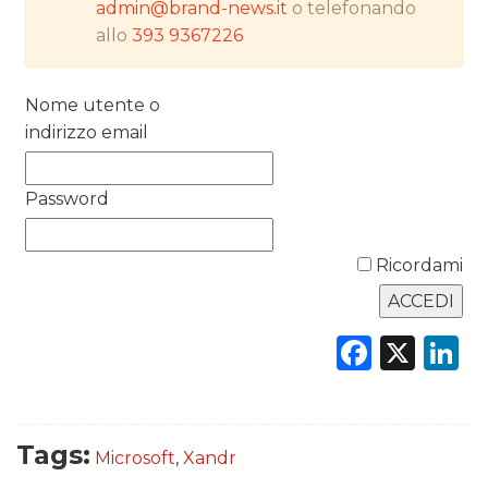
admin@brand-news.it
o telefonando
allo
393 9367226
PREVISIONI/SCENARI
NORMATIVE
Nome utente o
indirizzo email
TREND
CASE HISTORY
Password
OPINIONI
Ricordami
Faceb
X
L
Tags:
Microsoft
,
Xandr