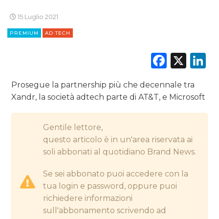
CINEMA
15 Luglio 2021
DIGITALE
PREMIUM
AD TECH
EDITORIA
Faceb
X
L
ESTERNA
Prosegue la partnership più che decennale tra
RADIO / AUDIO
Xandr, la società adtech parte di AT&T, e Microsoft
TV
Gentile lettore,
questo articolo è in un'area riservata ai
soli abbonati al quotidiano Brand News.
Se sei abbonato puoi accedere con la
tua login e password, oppure puoi
DATI
richiedere informazioni
sull'abbonamento scrivendo ad
RICERCHE