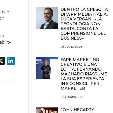
DENTRO LA CRESCITA
ety e
DI WPP MEDIA ITALIA.
non
LUCA VERGANI: «LA
TECNOLOGIA NON
BASTA, CONTA LA
COMPRENSIONE DEL
na
BUSINESS»
bility
01 Luglio 2026
acebook
X
LinkedIn
FARE MARKETING
CREATIVO È UNA
LOTTA. FERNANDO
MACHADO RIASSUME
LA SUA ESPERIENZA
IN 5 CONSIGLI PER I
MARKETER
26 Giugno 2026
JOHN HEGARTY: