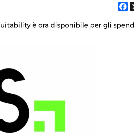
DATI
F
RICERCHE
uitability è ora disponibile per gli spen
PREVISIONI/SCENARI
NORMATIVE
TREND
CASE HISTORY
OPINIONI