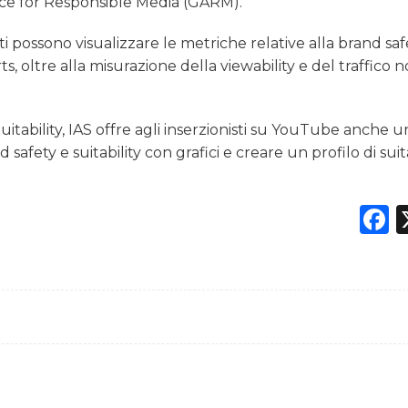
nce for Responsible Media (GARM).
i possono visualizzare le metriche relative alla brand saf
s, oltre alla misurazione della viewability e del traffico 
itability, IAS offre agli inserzionisti su YouTube anche u
safety e suitability con grafici e creare un profilo di suita
F