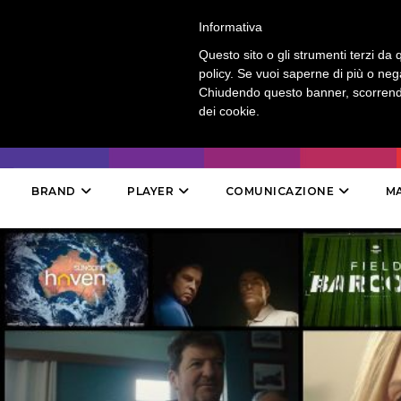
LOGIN
-
CONTATTI
-
ABBONAMENTI
Informativa
Questo sito o gli strumenti terzi da q
policy. Se vuoi saperne di più o neg
Chiudendo questo banner, scorrendo
dei cookie.
BRAND
PLAYER
COMUNICAZIONE
M