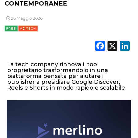
CONTEMPORANEE
26 Maggio 2026
FREE
AD TECH
Faceb
X
L
La tech company rinnova il tool
proprietario trasformandolo in una
piattaforma pensata per aiutare i
publisher a presidiare Google Discover,
Reels e Shorts in modo rapido e scalabile