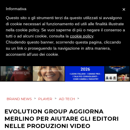
PREVISIONI/SCENARI
×
Informativa
Questo sito o gli strumenti terzi da questo utilizzati si avvalgono
NORMATIVE
di cookie necessari al funzionamento ed utili alle finalità illustrate
nella cookie policy. Se vuoi saperne di più o negare il consenso a
TREND
tutti o ad alcuni cookie, consulta la
cookie policy
.
Chiudendo questo banner, scorrendo questa pagina, cliccando
CASE HISTORY
su un link o proseguendo la navigazione in altra maniera,
acconsenti all’uso dei cookie.
OPINIONI
>
>
>
BRAND NEWS
PLAYER
AD TECH
EVOLUTION GROUP AGGIORNA
MERLINO PER AIUTARE GLI EDITORI
NELLE PRODUZIONI VIDEO