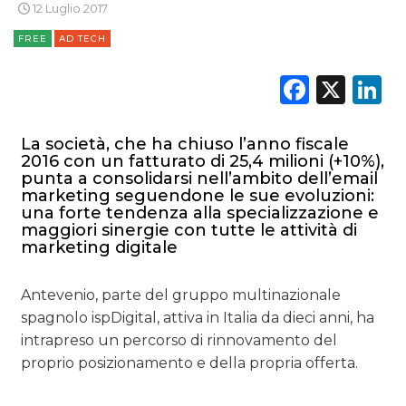
12 Luglio 2017
FREE
AD TECH
Faceb
X
L
La società, che ha chiuso l’anno fiscale
2016 con un fatturato di 25,4 milioni (+10%),
punta a consolidarsi nell’ambito dell’email
marketing seguendone le sue evoluzioni:
una forte tendenza alla specializzazione e
maggiori sinergie con tutte le attività di
marketing digitale
Antevenio, parte del gruppo multinazionale
spagnolo ispDigital, attiva in Italia da dieci anni, ha
intrapreso un percorso di rinnovamento del
proprio posizionamento e della propria offerta.