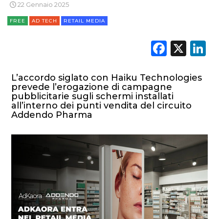
CASE HISTORY
22 Gennaio 2025
FREE
AD TECH
RETAIL MEDIA
OPINIONI
Faceb
X
L
L’accordo siglato con Haiku Technologies
prevede l’erogazione di campagne
pubblicitarie sugli schermi installati
all’interno dei punti vendita del circuito
Addendo Pharma