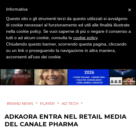
RADIO / AUDIO
×
Informativa
Questo sito o gli strumenti terzi da questo utilizzati si avvalgono
TV
di cookie necessari al funzionamento ed utili alle finalità illustrate
nella cookie policy. Se vuoi saperne di più o negare il consenso a
tutti o ad alcuni cookie, consulta la
cookie policy
.
Chiudendo questo banner, scorrendo questa pagina, cliccando
su un link o proseguendo la navigazione in altra maniera,
acconsenti all’uso dei cookie.
DATI
RICERCHE
PREVISIONI/SCENARI
>
>
>
BRAND NEWS
PLAYER
AD TECH
NORMATIVE
ADKAORA ENTRA NEL RETAIL MEDIA
TREND
DEL CANALE PHARMA