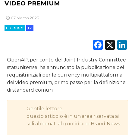
CINEMA
VIDEO PREMIUM
DIGITALE
07 Marzo 2023
PREMIUM
TV
EDITORIA
Faceb
X
L
ESTERNA
RADIO / AUDIO
OpenAP, per conto del Joint Industry Committee
statunitense, ha annunciato la pubblicazione dei
TV
requisiti iniziali per le currency multipiattaforma
dei video premium, primo passo per la definizione
di standard comuni.
Gentile lettore,
questo articolo è in un'area riservata ai
DATI
soli abbonati al quotidiano Brand News.
RICERCHE