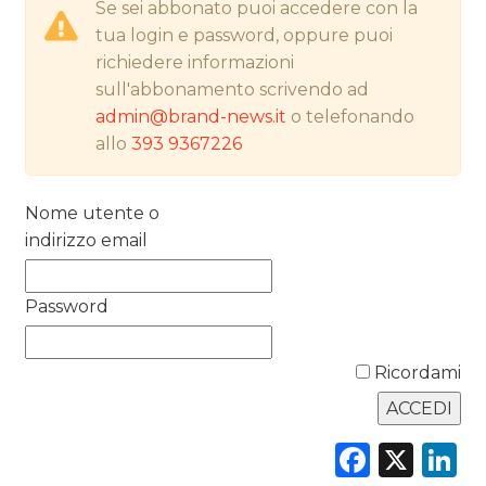
Se sei abbonato puoi accedere con la
tua login e password, oppure puoi
PREVISIONI/SCENARI
richiedere informazioni
sull'abbonamento scrivendo ad
NORMATIVE
admin@brand-news.it
o telefonando
TREND
allo
393 9367226
CASE HISTORY
Nome utente o
indirizzo email
OPINIONI
Password
Ricordami
Faceb
X
L