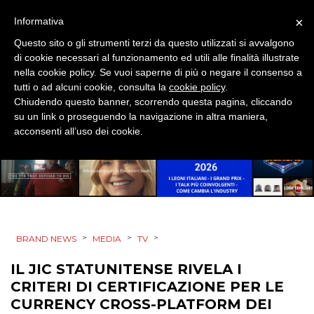
EVENTI
×
Informativa
Questo sito o gli strumenti terzi da questo utilizzati si avvalgono
MOBILE
di cookie necessari al funzionamento ed utili alle finalità illustrate
nella cookie policy. Se vuoi saperne di più o negare il consenso a
PROMOZIONI
tutti o ad alcuni cookie, consulta la
cookie policy
.
Chiudendo questo banner, scorrendo questa pagina, cliccando
su un link o proseguendo la navigazione in altra maniera,
acconsenti all’uso dei cookie.
PRODOTTI
PUNTI VENDITA
CSR
>
>
>
BRAND NEWS
MEDIA
TV
STRATEGIE
IL JIC STATUNITENSE RIVELA I
CRITERI DI CERTIFICAZIONE PER LE
CURRENCY CROSS-PLATFORM DEI