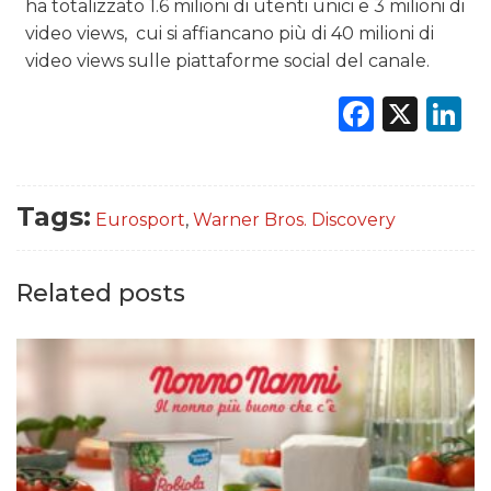
ha totalizzato 1.6 milioni di utenti unici e 3 milioni di
video views, cui si affiancano più di 40 milioni di
video views sulle piattaforme social del canale.
Faceb
X
L
Tags:
Eurosport
,
Warner Bros. Discovery
Related posts