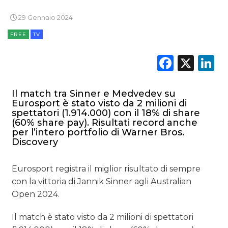
29 Gennaio 2024
FREE
TV
DATI
Faceb
X
L
RICERCHE
Il match tra Sinner e Medvedev su
PREVISIONI/SCENARI
Eurosport è stato visto da 2 milioni di
spettatori (1.914.000) con il 18% di share
(60% share pay). Risultati record anche
NORMATIVE
per l’intero portfolio di Warner Bros.
Discovery
TREND
Eurosport registra il miglior risultato di sempre
CASE HISTORY
con la vittoria di Jannik Sinner agli Australian
OPINIONI
Open 2024.
Il match è stato visto da 2 milioni di spettatori