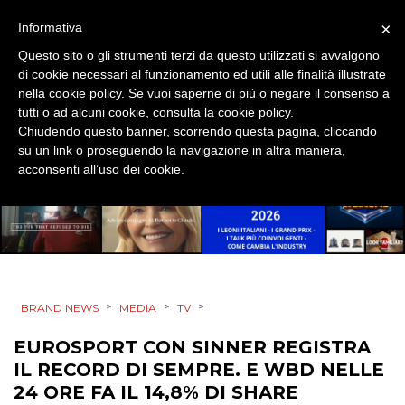
CSR
×
Informativa
Questo sito o gli strumenti terzi da questo utilizzati si avvalgono
STRATEGIE
di cookie necessari al funzionamento ed utili alle finalità illustrate
nella cookie policy. Se vuoi saperne di più o negare il consenso a
tutti o ad alcuni cookie, consulta la
cookie policy
.
Chiudendo questo banner, scorrendo questa pagina, cliccando
CINEMA
su un link o proseguendo la navigazione in altra maniera,
acconsenti all’uso dei cookie.
DIGITALE
EDITORIA
ESTERNA
>
>
>
BRAND NEWS
MEDIA
TV
RADIO / AUDIO
EUROSPORT CON SINNER REGISTRA
TV
IL RECORD DI SEMPRE. E WBD NELLE
24 ORE FA IL 14,8% DI SHARE