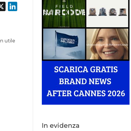
acebook
X
LinkedIn
un utile
In evidenza