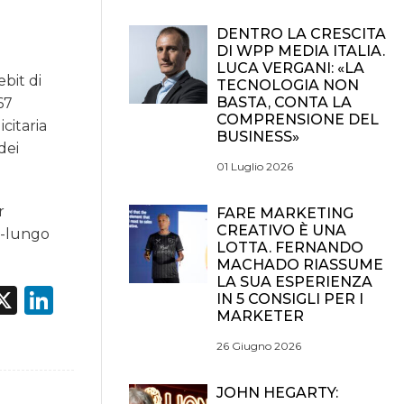
DENTRO LA CRESCITA
DI WPP MEDIA ITALIA.
LUCA VERGANI: «LA
ebit di
TECNOLOGIA NON
BASTA, CONTA LA
67
COMPRENSIONE DEL
citaria
BUSINESS»
dei
01 Luglio 2026
r
FARE MARKETING
CREATIVO È UNA
o-lungo
LOTTA. FERNANDO
MACHADO RIASSUME
LA SUA ESPERIENZA
acebook
X
LinkedIn
IN 5 CONSIGLI PER I
MARKETER
26 Giugno 2026
JOHN HEGARTY: