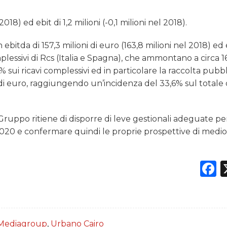
2018) ed ebit di 1,2 milioni (-0,1 milioni nel 2018).
bitda di 157,3 milioni di euro (163,8 milioni nel 2018) ed 
 complessivi di Rcs (Italia e Spagna), che ammontano a circa 1
sui ricavi complessivi ed in particolare la raccolta pubbli
i di euro, raggiungendo un’incidenza del 33,6% sul totale 
“Gruppo ritiene di disporre di leve gestionali adeguate pe
l 2020 e confermare quindi le proprie prospettive di medi
F
Mediagroup
,
Urbano Cairo