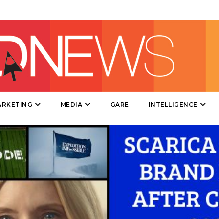
EVENTI
MOBILE
PROMOZIONI
ARKETING
MEDIA
GARE
INTELLIGENCE
PRODOTTI
PUNTI VENDITA
CSR
STRATEGIE