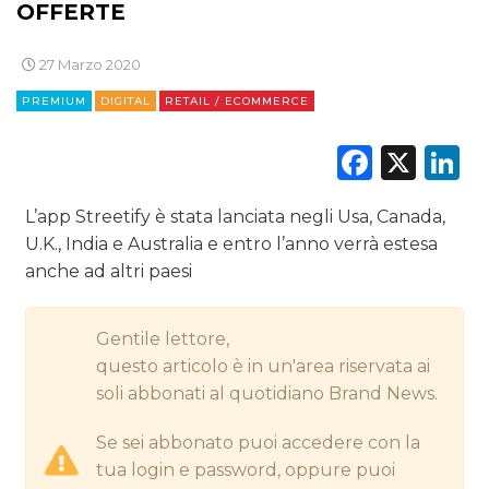
OFFERTE
CINEMA
27 Marzo 2020
DIGITALE
PREMIUM
DIGITAL
RETAIL / ECOMMERCE
EDITORIA
Faceb
X
L
ESTERNA
L’app Streetify è stata lanciata negli Usa, Canada,
RADIO / AUDIO
U.K., India e Australia e entro l’anno verrà estesa
anche ad altri paesi
TV
Gentile lettore,
questo articolo è in un'area riservata ai
soli abbonati al quotidiano Brand News.
Se sei abbonato puoi accedere con la
DATI
tua login e password, oppure puoi