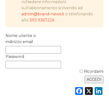
richiedere informazioni
RICERCHE
sull'abbonamento scrivendo ad
admin@brand-news.it
o telefonando
PREVISIONI/SCENARI
allo
393 9367226
NORMATIVE
Nome utente o
TREND
indirizzo email
CASE HISTORY
Password
OPINIONI
Ricordami
Faceb
X
L