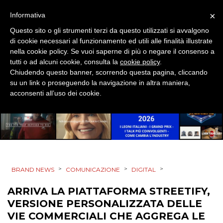
DESIGN
×
Informativa
EVENTI
Questo sito o gli strumenti terzi da questo utilizzati si avvalgono
di cookie necessari al funzionamento ed utili alle finalità illustrate
MOBILE
nella cookie policy. Se vuoi saperne di più o negare il consenso a
tutti o ad alcuni cookie, consulta la
cookie policy
.
PROMOZIONI
Chiudendo questo banner, scorrendo questa pagina, cliccando
su un link o proseguendo la navigazione in altra maniera,
acconsenti all’uso dei cookie.
PRODOTTI
PUNTI VENDITA
CSR
>
>
>
BRAND NEWS
COMUNICAZIONE
DIGITAL
ARRIVA LA PIATTAFORMA STREETIFY,
STRATEGIE
VERSIONE PERSONALIZZATA DELLE
VIE COMMERCIALI CHE AGGREGA LE