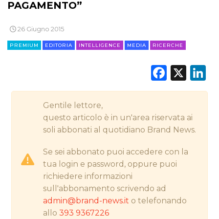
PAGAMENTO”
CINEMA
26 Giugno 2015
DIGITALE
PREMIUM
EDITORIA
INTELLIGENCE
MEDIA
RICERCHE
EDITORIA
Faceb
X
L
ESTERNA
Gentile lettore,
RADIO / AUDIO
questo articolo è in un'area riservata ai
soli abbonati al quotidiano Brand News.
TV
Se sei abbonato puoi accedere con la
tua login e password, oppure puoi
richiedere informazioni
sull'abbonamento scrivendo ad
admin@brand-news.it
o telefonando
DATI
allo
393 9367226