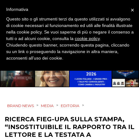
DESIGN
×
Informativa
EVENTI
Questo sito o gli strumenti terzi da questo utilizzati si avvalgono
di cookie necessari al funzionamento ed utili alle finalità illustrate
MOBILE
nella cookie policy. Se vuoi saperne di più o negare il consenso a
tutti o ad alcuni cookie, consulta la
cookie policy
.
Chiudendo questo banner, scorrendo questa pagina, cliccando
PROMOZIONI
su un link o proseguendo la navigazione in altra maniera,
acconsenti all’uso dei cookie.
PRODOTTI
PUNTI VENDITA
>
>
>
CSR
BRAND NEWS
MEDIA
EDITORIA
RICERCA FIEG-UPA SULLA STAMPA,
STRATEGIE
“INSOSTITUIBILE IL RAPPORTO TRA IL
LETTORE E LA TESTATA A