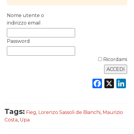
RICERCHE
Nome utente o
PREVISIONI/SCENARI
indirizzo email
NORMATIVE
Password
TREND
Ricordami
CASE HISTORY
OPINIONI
Faceb
X
L
Tags:
Fieg
,
Lorenzo Sassoli de Bianchi
,
Maurizio
Costa
,
Upa