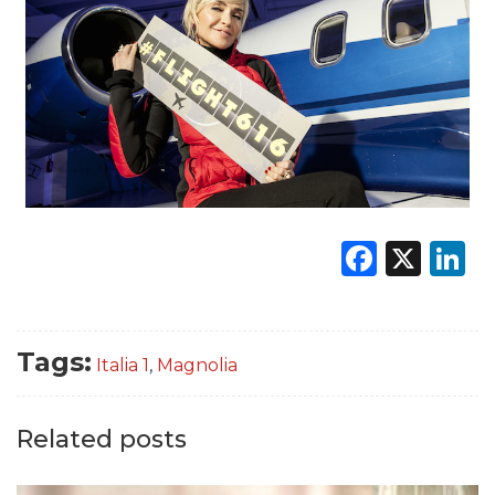
Faceb
X
L
Tags:
Italia 1
,
Magnolia
Related posts