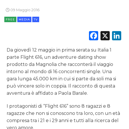
ESTERNA
09 Maggio 2016
RADIO / AUDIO
FREE
MEDIA
TV
TV
Faceb
X
L
Da giovedì 12 maggio in prima serata su Italia 1
parte Flight 616, un adventure dating show
prodotto da Magnolia che racconterà il viaggio
intorno al mondo di 16 concorrenti single. Una
DATI
gara lunga 45.000 km in cui si parte da soli ma si
può vincere solo in coppia. Il racconto di questa
RICERCHE
avventura è affidato a Paola Barale.
PREVISIONI/SCENARI
I protagonisti di “Flight 616” sono 8 ragazzi e 8
ragazze che non si conoscono tra loro, con un età
NORMATIVE
compresa tra i 21 e i 29 anni e tutti alla ricerca del
vero amore.