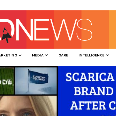
EVENTI
MOBILE
PROMOZIONI
ARKETING
MEDIA
GARE
INTELLIGENCE
PRODOTTI
PUNTI VENDITA
CSR
STRATEGIE