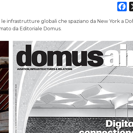
F
RICERCHE
le infrastrutture globali che spaziano da New York a Doh
PREVISIONI/SCENARI
rmato da Editoriale Domus.
NORMATIVE
TREND
CASE HISTORY
OPINIONI