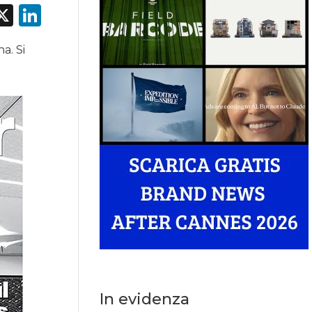
acebook
X
LinkedIn
a. Si
In evidenza