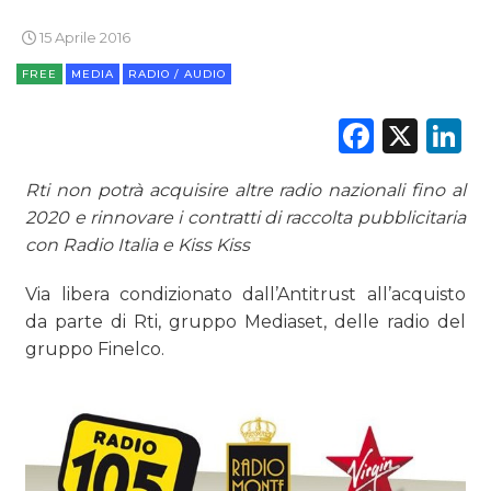
15 Aprile 2016
FREE
MEDIA
RADIO / AUDIO
Faceb
X
L
DATI
RICERCHE
Rti non potrà acquisire altre radio nazionali fino al
2020 e rinnovare i contratti di raccolta pubblicitaria
PREVISIONI/SCENARI
con Radio Italia e Kiss Kiss
NORMATIVE
Via libera condizionato dall’Antitrust all’acquisto
da parte di Rti, gruppo Mediaset, delle radio del
TREND
gruppo Finelco.
CASE HISTORY
OPINIONI