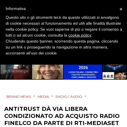
×
Informativa
CSR
Questo sito o gli strumenti terzi da questo utilizzati si avvalgono
STRATEGIE
di cookie necessari al funzionamento ed utili alle finalità illustrate
nella cookie policy. Se vuoi saperne di più o negare il consenso a
tutti o ad alcuni cookie, consulta la
cookie policy
.
Chiudendo questo banner, scorrendo questa pagina, cliccando
su un link o proseguendo la navigazione in altra maniera,
CINEMA
acconsenti all’uso dei cookie.
DIGITALE
EDITORIA
ESTERNA
>
>
>
BRAND NEWS
MEDIA
RADIO / AUDIO
RADIO / AUDIO
ANTITRUST DÀ VIA LIBERA
CONDIZIONATO AD ACQUISTO RADIO
TV
FINELCO DA PARTE DI RTI-MEDIASET