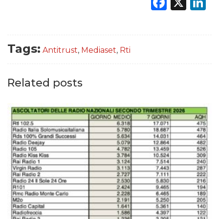
Faceb
X
L
Tags:
Antitrust
,
Mediaset
,
Rti
Related posts