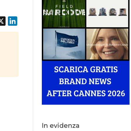
acebook
X
LinkedIn
In evidenza