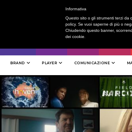
LOGIN
-
CONTATTI
-
ABBONAMENTI
Informativa
Questo sito o gli strumenti terzi da q
policy. Se vuoi saperne di più o neg
Chiudendo questo banner, scorrendo
dei cookie.
BRAND
PLAYER
COMUNICAZIONE
M