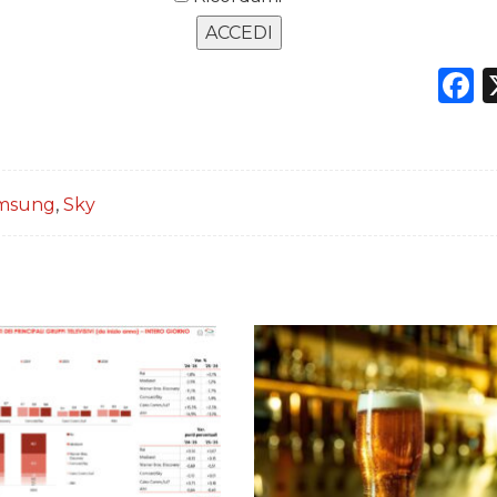
F
msung
,
Sky