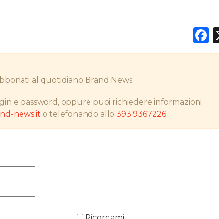
F
DATI
RICERCHE
i abbonati al quotidiano Brand News.
PREVISIONI/SCENARI
gin e password, oppure puoi richiedere informazioni
d-news.it
o telefonando allo
393 9367226
NORMATIVE
TREND
CASE HISTORY
OPINIONI
Ricordami