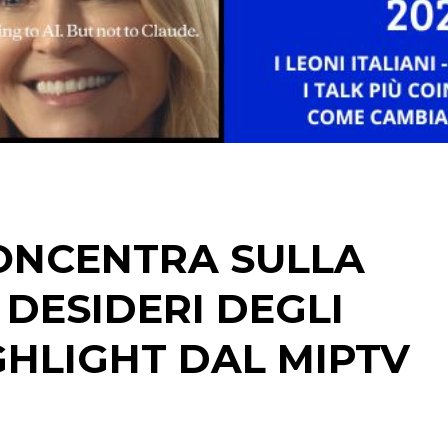
STRATEGIE
CINEMA
DIGITALE
EDITORIA
CONCENTRA SULLA
ESTERNA
DESIDERI DEGLI
RADIO / AUDIO
IGHLIGHT DAL MIPTV
TV