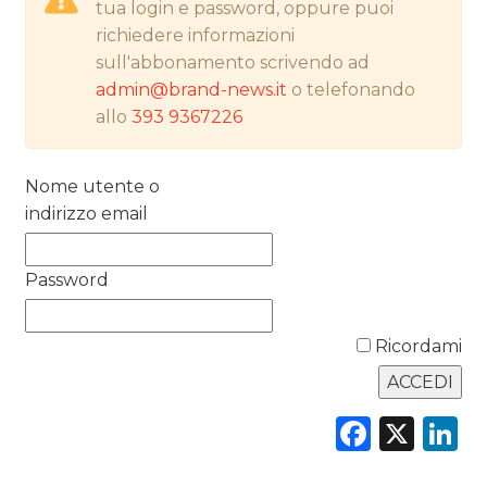
tua login e password, oppure puoi
richiedere informazioni
NORMATIVE
sull'abbonamento scrivendo ad
admin@brand-news.it
o telefonando
TREND
allo
393 9367226
CASE HISTORY
Nome utente o
OPINIONI
indirizzo email
Password
Ricordami
Faceb
X
L