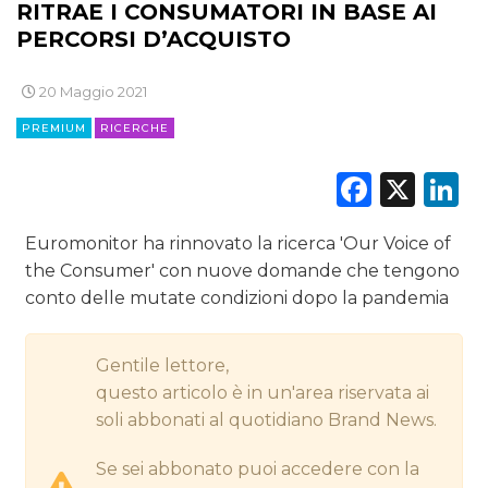
RITRAE I CONSUMATORI IN BASE AI
DIGITALE
PERCORSI D’ACQUISTO
EDITORIA
20 Maggio 2021
ESTERNA
PREMIUM
RICERCHE
RADIO / AUDIO
Faceb
X
L
TV
Euromonitor ha rinnovato la ricerca 'Our Voice of
the Consumer' con nuove domande che tengono
conto delle mutate condizioni dopo la pandemia
Gentile lettore,
DATI
questo articolo è in un'area riservata ai
soli abbonati al quotidiano Brand News.
RICERCHE
Se sei abbonato puoi accedere con la
PREVISIONI/SCENARI