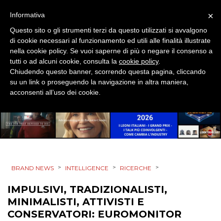
MOBILE
×
Informativa
Questo sito o gli strumenti terzi da questo utilizzati si avvalgono
PROMOZIONI
di cookie necessari al funzionamento ed utili alle finalità illustrate
nella cookie policy. Se vuoi saperne di più o negare il consenso a
tutti o ad alcuni cookie, consulta la
cookie policy
.
Chiudendo questo banner, scorrendo questa pagina, cliccando
su un link o proseguendo la navigazione in altra maniera,
PRODOTTI
acconsenti all’uso dei cookie.
PUNTI VENDITA
CSR
STRATEGIE
>
>
>
BRAND NEWS
INTELLIGENCE
RICERCHE
IMPULSIVI, TRADIZIONALISTI,
MINIMALISTI, ATTIVISTI E
CINEMA
CONSERVATORI: EUROMONITOR