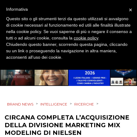
EVENTI
×
Informativa
Questo sito o gli strumenti terzi da questo utilizzati si avvalgono
MOBILE
di cookie necessari al funzionamento ed utili alle finalità illustrate
nella cookie policy. Se vuoi saperne di più o negare il consenso a
PROMOZIONI
tutti o ad alcuni cookie, consulta la
cookie policy
.
Chiudendo questo banner, scorrendo questa pagina, cliccando
su un link o proseguendo la navigazione in altra maniera,
acconsenti all’uso dei cookie.
PRODOTTI
PUNTI VENDITA
CSR
>
>
>
BRAND NEWS
INTELLIGENCE
RICERCHE
STRATEGIE
CIRCANA COMPLETA L’ACQUISIZIONE
DELLA DIVISIONE MARKETING MIX
MODELING DI NIELSEN