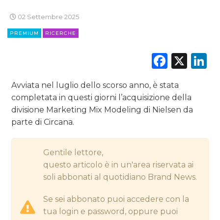
CINEMA
02 Settembre 2025
DIGITALE
PREMIUM
RICERCHE
EDITORIA
Faceb
X
L
ESTERNA
Avviata nel luglio dello scorso anno, è stata
RADIO / AUDIO
completata in questi giorni l’acquisizione della
divisione Marketing Mix Modeling di Nielsen da
TV
parte di Circana.
Gentile lettore,
questo articolo è in un'area riservata ai
soli abbonati al quotidiano Brand News.
DATI
Se sei abbonato puoi accedere con la
tua login e password, oppure puoi
RICERCHE