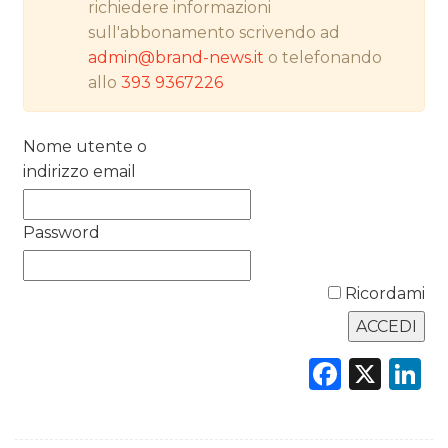
richiedere informazioni
sull'abbonamento scrivendo ad
PREVISIONI/SCENARI
admin@brand-news.it
o telefonando
NORMATIVE
allo
393 9367226
TREND
Nome utente o
indirizzo email
CASE HISTORY
OPINIONI
Password
Ricordami
Faceb
X
L