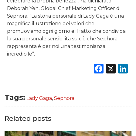
celebrare la propria bellezza”, ha dichiarato
Deborah Yeh, Global Chief Marketing Officer di
Sephora. “La storia personale di Lady Gaga è una
magnifica illustrazione dei valori che
promuoviamo ogni giorno e il fatto che condivida
la sua personale sensibilità su ciò che Sephora
rappresenta è per noi una testimonianza
incredibile”.
Faceb
X
L
Tags:
Lady Gaga
,
Sephora
Related posts