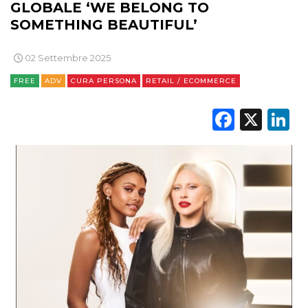
GLOBALE ‘WE BELONG TO
SOMETHING BEAUTIFUL’
02 Settembre 2025
FREE
ADV
CURA PERSONA
RETAIL / ECOMMERCE
Faceb
X
L