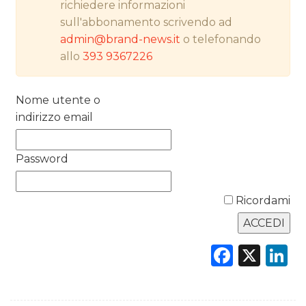
richiedere informazioni
NORMATIVE
sull'abbonamento scrivendo ad
admin@brand-news.it
o telefonando
TREND
allo
393 9367226
CASE HISTORY
Nome utente o
OPINIONI
indirizzo email
Password
Ricordami
Faceb
X
L