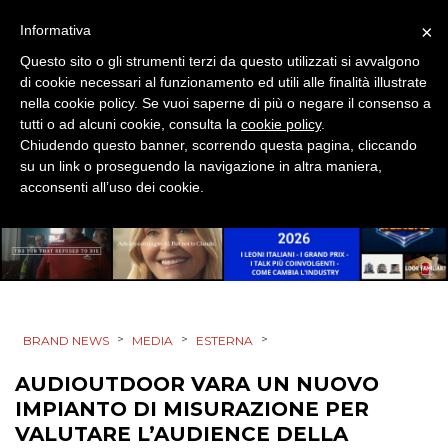
MOBILE
×
Informativa
PROMOZIONI
Questo sito o gli strumenti terzi da questo utilizzati si avvalgono
di cookie necessari al funzionamento ed utili alle finalità illustrate
nella cookie policy. Se vuoi saperne di più o negare il consenso a
tutti o ad alcuni cookie, consulta la
cookie policy
.
Chiudendo questo banner, scorrendo questa pagina, cliccando
PRODOTTI
su un link o proseguendo la navigazione in altra maniera,
acconsenti all’uso dei cookie.
PUNTI VENDITA
CSR
STRATEGIE
>
>
>
BRAND NEWS
MEDIA
ESTERNA
AUDIOUTDOOR VARA UN NUOVO
CINEMA
IMPIANTO DI MISURAZIONE PER
VALUTARE L’AUDIENCE DELLA
DIGITALE