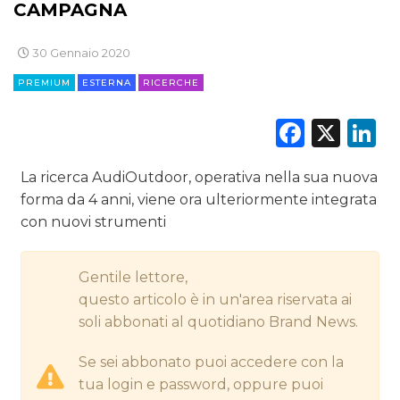
CAMPAGNA
EDITORIA
30 Gennaio 2020
ESTERNA
PREMIUM
ESTERNA
RICERCHE
RADIO / AUDIO
Faceb
X
L
TV
La ricerca AudiOutdoor, operativa nella sua nuova
forma da 4 anni, viene ora ulteriormente integrata
con nuovi strumenti
Gentile lettore,
DATI
questo articolo è in un'area riservata ai
soli abbonati al quotidiano Brand News.
RICERCHE
Se sei abbonato puoi accedere con la
PREVISIONI/SCENARI
tua login e password, oppure puoi