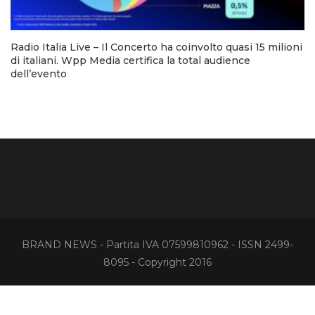
Radio Italia Live – Il Concerto ha coinvolto quasi 15 milioni
di italiani. Wpp Media certifica la total audience
dell’evento
BRAND NEWS - Partita IVA 07599810962 - ISSN 2499-
8095 - Copyright 2016