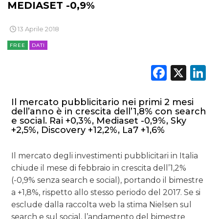
MEDIASET -0,9%
13 Aprile 2018
FREE
DATI
Faceb
X
L
Il mercato pubblicitario nei primi 2 mesi
dell’anno è in crescita dell’1,8% con search
e social. Rai +0,3%, Mediaset -0,9%, Sky
+2,5%, Discovery +12,2%, La7 +1,6%
Il mercato degli investimenti pubblicitari in Italia
chiude il mese di febbraio in crescita dell’1,2%
(-0,9% senza search e social), portando il bimestre
a +1,8%, rispetto allo stesso periodo del 2017. Se si
esclude dalla raccolta web la stima Nielsen sul
search e sul social, l’andamento del bimestre