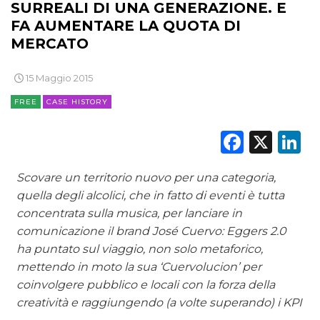
SURREALI DI UNA GENERAZIONE. E
FA AUMENTARE LA QUOTA DI
MERCATO
15 Maggio 2015
FREE
CASE HISTORY
Faceb
X
L
Scovare un territorio nuovo per una categoria,
quella degli alcolici, che in fatto di eventi è tutta
concentrata sulla musica, per lanciare in
comunicazione il brand José Cuervo: Eggers 2.0
ha puntato sul viaggio, non solo metaforico,
mettendo in moto la sua ‘Cuervolucion’ per
coinvolgere pubblico e locali con la forza della
creatività e raggiungendo (a volte superando) i KPI