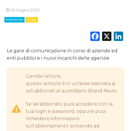
26 Giugno 2023
CINEMA
PREMIUM
GARE
Faceb
X
L
DIGITALE
EDITORIA
Le gare di comunicazione in corso di aziende ed
enti pubblici e i nuovi incarichi delle agenzie
ESTERNA
RADIO / AUDIO
Gentile lettore,
questo articolo è in un'area riservata ai
TV
soli abbonati al quotidiano Brand News.
Se sei abbonato puoi accedere con la
tua login e password, oppure puoi
richiedere informazioni
sull'abbonamento scrivendo ad