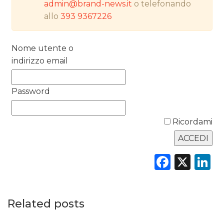
DATI
admin@brand-news.it
o telefonando
allo
393 9367226
RICERCHE
Nome utente o
PREVISIONI/SCENARI
indirizzo email
NORMATIVE
Password
TREND
CASE HISTORY
Ricordami
OPINIONI
Faceb
X
L
Related posts