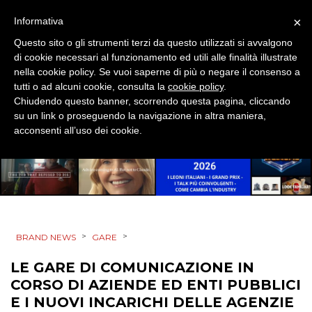
×
Informativa
DESIGN
Questo sito o gli strumenti terzi da questo utilizzati si avvalgono
di cookie necessari al funzionamento ed utili alle finalità illustrate
EVENTI
nella cookie policy. Se vuoi saperne di più o negare il consenso a
tutti o ad alcuni cookie, consulta la
cookie policy
.
MOBILE
Chiudendo questo banner, scorrendo questa pagina, cliccando
su un link o proseguendo la navigazione in altra maniera,
PROMOZIONI
acconsenti all’uso dei cookie.
PRODOTTI
PUNTI VENDITA
>
>
BRAND NEWS
GARE
CSR
LE GARE DI COMUNICAZIONE IN
CORSO DI AZIENDE ED ENTI PUBBLICI
STRATEGIE
E I NUOVI INCARICHI DELLE AGENZIE