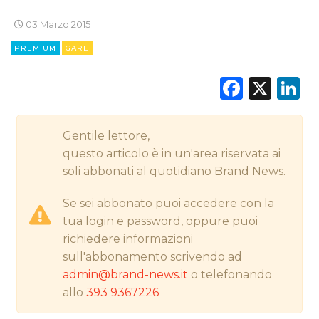
STRATEGIE
03 Marzo 2015
PREMIUM
GARE
CINEMA
Faceb
X
L
DIGITALE
Gentile lettore,
EDITORIA
questo articolo è in un'area riservata ai
soli abbonati al quotidiano Brand News.
ESTERNA
Se sei abbonato puoi accedere con la
RADIO / AUDIO
tua login e password, oppure puoi
richiedere informazioni
TV
sull'abbonamento scrivendo ad
admin@brand-news.it
o telefonando
allo
393 9367226