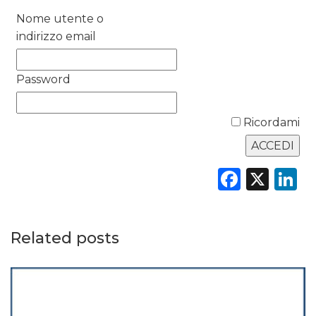
Nome utente o
DATI
indirizzo email
RICERCHE
Password
PREVISIONI/SCENARI
Ricordami
NORMATIVE
TREND
Faceb
X
L
CASE HISTORY
OPINIONI
Related posts