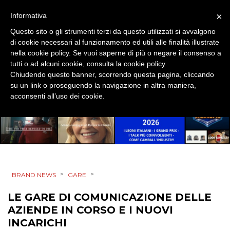
SPONSOR
×
Informativa
Questo sito o gli strumenti terzi da questo utilizzati si avvalgono
DESIGN
di cookie necessari al funzionamento ed utili alle finalità illustrate
nella cookie policy. Se vuoi saperne di più o negare il consenso a
EVENTI
tutti o ad alcuni cookie, consulta la
cookie policy
.
Chiudendo questo banner, scorrendo questa pagina, cliccando
MOBILE
su un link o proseguendo la navigazione in altra maniera,
acconsenti all’uso dei cookie.
PROMOZIONI
PRODOTTI
>
>
BRAND NEWS
GARE
PUNTI VENDITA
LE GARE DI COMUNICAZIONE DELLE
AZIENDE IN CORSO E I NUOVI
CSR
INCARICHI