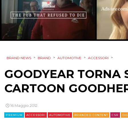
>
>
>
>
BRAND NEWS
BRAND
AUTOMOTIVE
ACCESSORI
GOODYEAR TORNA S
CARTOON GOODHE
16 Maggio 2012
PREMIUM
ACCESSORI
AUTOMOTIVE
BRANDED CONTENT
CSR
DIG