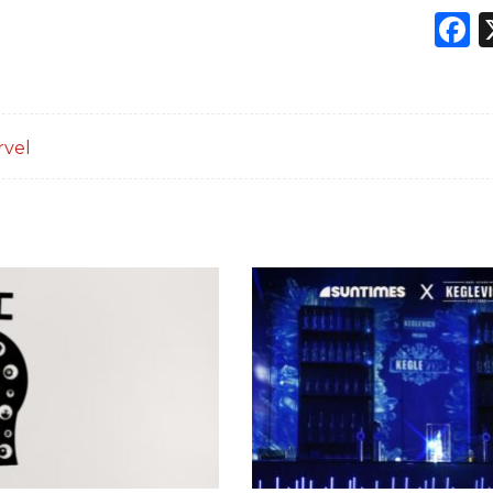
F
rvel