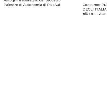
Autogrill a sostegno del progetto
Palestre di Autonomia di PizzAut
Consumer Pul
DEGLI ITALIAN
più DELL’AGEN