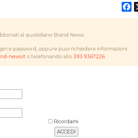
F
DATI
i abbonati al quotidiano Brand News.
RICERCHE
gin e password, oppure puoi richiedere informazioni
d-news.it
o telefonando allo
393 9367226
PREVISIONI/SCENARI
NORMATIVE
TREND
CASE HISTORY
OPINIONI
Ricordami