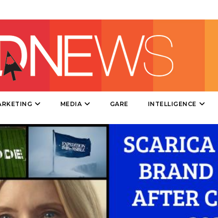
DIRECT
SPONSOR
DESIGN
EVENTI
MOBILE
ARKETING
MEDIA
GARE
INTELLIGENCE
PROMOZIONI
PRODOTTI
PUNTI VENDITA
CSR