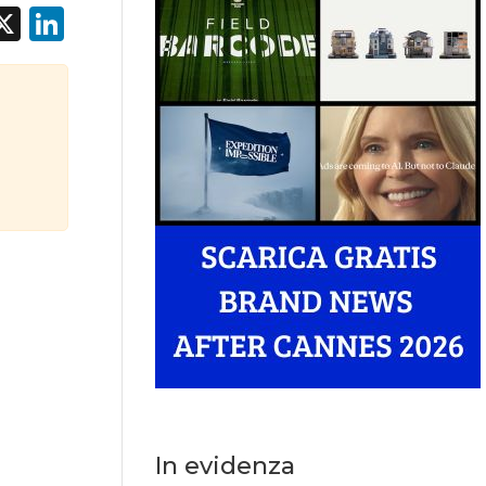
acebook
X
LinkedIn
In evidenza