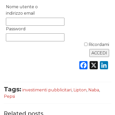
Nome utente o
DATI
indirizzo email
RICERCHE
Password
PREVISIONI/SCENARI
Ricordami
NORMATIVE
TREND
Faceb
X
L
CASE HISTORY
OPINIONI
Tags:
investimenti pubblicitari
,
Lipton
,
Naba
,
Pepsi
Related posts