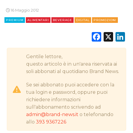
STRATEGIE
16 Maggio 2012
PREMIUM
ALIMENTARI
BEVERAGE
DIGITAL
PROMOZIONI
CINEMA
Faceb
X
L
DIGITALE
Gentile lettore,
EDITORIA
questo articolo è in un'area riservata ai
soli abbonati al quotidiano Brand News.
ESTERNA
Se sei abbonato puoi accedere con la
RADIO / AUDIO
tua login e password, oppure puoi
richiedere informazioni
TV
sull'abbonamento scrivendo ad
admin@brand-news.it
o telefonando
allo
393 9367226