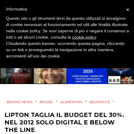
SPONSOR
×
Informativa
Questo sito o gli strumenti terzi da questo utilizzati si avvalgono
DESIGN
di cookie necessari al funzionamento ed utili alle finalità illustrate
nella cookie policy. Se vuoi saperne di più o negare il consenso a
EVENTI
tutti o ad alcuni cookie, consulta la
cookie policy
.
Chiudendo questo banner, scorrendo questa pagina, cliccando
MOBILE
su un link o proseguendo la navigazione in altra maniera,
acconsenti all’uso dei cookie.
PROMOZIONI
PRODOTTI
>
>
>
>
BRAND NEWS
BRAND
ALIMENTARI
BEVERAGE
PUNTI VENDITA
LIPTON TAGLIA IL BUDGET DEL 30%.
CSR
NEL 2012 SOLO DIGITAL E BELOW
THE LINE