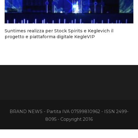
Suntimes realizza per Stock Spirits e Keglevich il
progetto e piattaforma digitale KegleVIP
BRAND NEWS - Partita IVA 07599810962 - ISSN 2499-
8095 - Copyright 2016