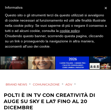
DESIGN
×
Informativa
EVENTI
Questo sito o gli strumenti terzi da questo utilizzati si avvalgono
di cookie necessari al funzionamento ed utili alle finalità illustrate
MOBILE
nella cookie policy. Se vuoi saperne di più o negare il consenso a
tutti o ad alcuni cookie, consulta la
cookie policy
.
Chiudendo questo banner, scorrendo questa pagina, cliccando
PROMOZIONI
su un link o proseguendo la navigazione in altra maniera,
acconsenti all’uso dei cookie.
PRODOTTI
PUNTI VENDITA
>
>
>
CSR
BRAND NEWS
COMUNICAZIONE
ADV
POLTI È IN TV CON CREATIVITÀ DI
STRATEGIE
AUGE SU SKY E LA7 FINO AL 20
DICEMBRE