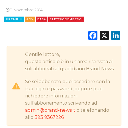
11 Novembre 2014
CINEMA
PREMIUM
ADV
CASA
ELETTRODOMESTICI
DIGITALE
Faceb
X
L
EDITORIA
ESTERNA
Gentile lettore,
questo articolo è in un'area riservata ai
RADIO / AUDIO
soli abbonati al quotidiano Brand News.
TV
Se sei abbonato puoi accedere con la
tua login e password, oppure puoi
richiedere informazioni
sull'abbonamento scrivendo ad
admin@brand-news.it
o telefonando
allo
393 9367226
DATI