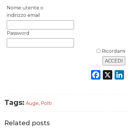
RICERCHE
Nome utente o
indirizzo email
PREVISIONI/SCENARI
Password
NORMATIVE
TREND
Ricordami
CASE HISTORY
Faceb
X
L
OPINIONI
Tags:
Auge
,
Polti
Related posts