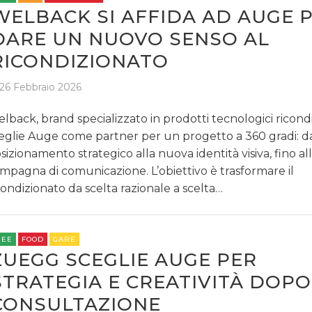
WELBACK SI AFFIDA AD AUGE 
DARE UN NUOVO SENSO AL
RICONDIZIONATO
26 Febbraio 2026
lback, brand specializzato in prodotti tecnologici ricondi
eglie Auge come partner per un progetto a 360 gradi: d
sizionamento strategico alla nuova identità visiva, fino al
mpagna di comunicazione. L’obiettivo è trasformare il
condizionato da scelta razionale a scelta…
REE
FOOD
GARE
ZUEGG SCEGLIE AUGE PER
STRATEGIA E CREATIVITÀ DOP
CONSULTAZIONE