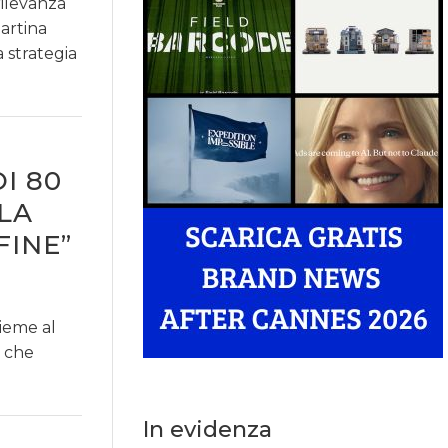
rilevanza
Martina
 strategia
I 80
 LA
FINE”
nsieme al
a che
In evidenza