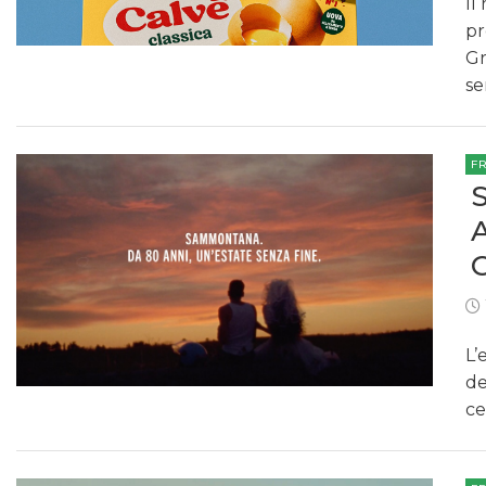
Il
pr
Gr
se
F
L’
de
ce