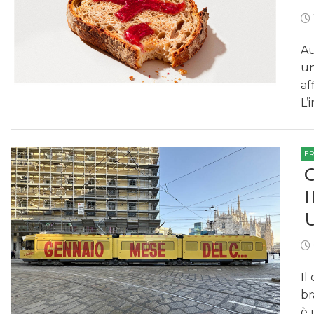
Au
un
af
L’
F
Il
br
è 