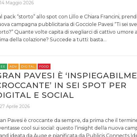
14 Maggio 2026
l pack “storto” allo spot con Lillo e Chiara Francini, prende
ova campagna pubblicitaria di Gocciole Pavesi “Ti sei sve
orto?” Quante volte capita di svegliarci di cattivo umore
ima della colazione? Succede a tutti: basta…
REE
ADV
DIGITAL
FOOD
GRAN PAVESI È ‘INSPIEGABILM
CROCCANTE’ IN SEI SPOT PER
DIGITAL E SOCIAL
27 Aprile 2026
an Pavesi è croccante da sempre, da prima che il termin
ventasse cool sui social: questo l’insight della nuova ca
and ideata da Auge e pianificata da Publicis Connects Id