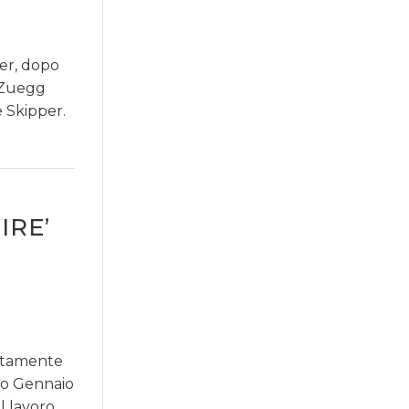
er, dopo
 Zuegg
e Skipper.
IRE’
letamente
ano Gennaio
l lavoro.