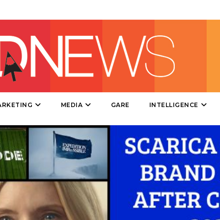
TV
DATI
ARKETING
MEDIA
GARE
INTELLIGENCE
RICERCHE
PREVISIONI/SCENARI
NORMATIVE
TREND
CASE HISTORY