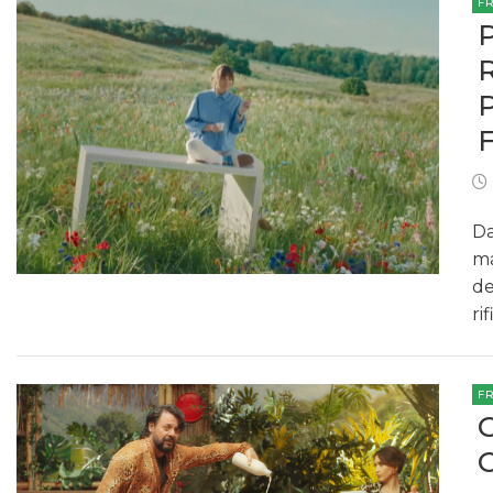
F
Da
ma
de
ri
F