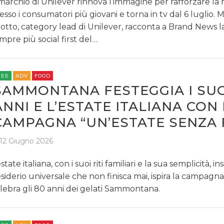
 marchio di Unilever rinnova l’immagine per rafforzare la 
esso i consumatori più giovani e torna in tv dal 6 luglio. 
otto, category lead di Unilever, racconta a Brand News la
mpre più social first del…
REE
ADV
FOOD
SAMMONTANA FESTEGGIA I SUO
ANNI E L’ESTATE ITALIANA CON
CAMPAGNA “UN’ESTATE SENZA 
12 Giugno 2026
estate italiana, con i suoi riti familiari e la sua semplicità, i
siderio universale che non finisca mai, ispira la campagn
lebra gli 80 anni dei gelati Sammontana.