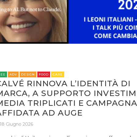
OPINIONI
REE
ADV
DESIGN
FOOD
GARE
CALVÉ RINNOVA L’IDENTITÀ DI
MARCA, A SUPPORTO INVESTIM
MEDIA TRIPLICATI E CAMPAGN
AFFIDATA AD AUGE
18 Giugno 2026