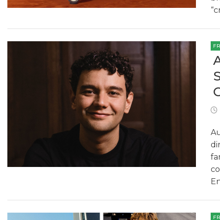
“c
F
Au
di
fa
co
En
F