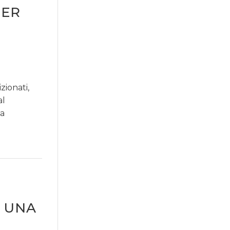
PER
zionati,
al
la
O UNA