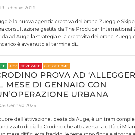
19 Febbraio 2026
ge è la nuova agenzia creativa dei brand Zuegg e Skipp
a consultazione gestita da The Producer International
fida ad Auge la strategia e la creatività dei brand Zuegg 
incarico è avvenuto al termine di…
REE
ADV
BEVERAGE
OUT OF HOME
CRODINO PROVA AD ‘ALLEGGER
IL MESE DI GENNAIO CON
UN’OPERAZIONE URBANA
08 Gennaio 2026
 cuore dell’attivazione, ideata da Auge, è un tram comp
andizzato di giallo Crodino che attraversa la città di Mil
un mese difficile: fa freddo, le feste sono finite e si torna a