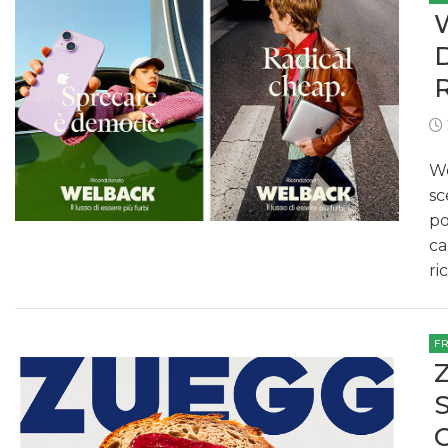
We
sc
po
ca
ri
F