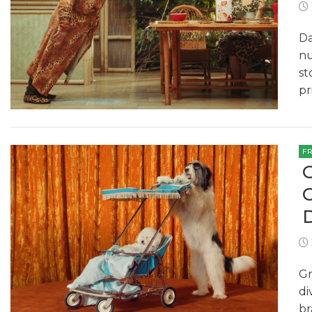
Da
nu
st
pr
F
Gr
di
br