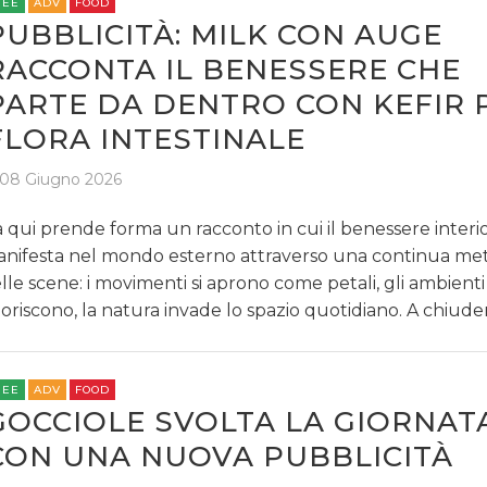
REE
ADV
FOOD
PUBBLICITÀ: MILK CON AUGE
RACCONTA IL BENESSERE CHE
PARTE DA DENTRO CON KEFIR 
FLORA INTESTINALE
08 Giugno 2026
 qui prende forma un racconto in cui il benessere interio
nifesta nel mondo esterno attraverso una continua me
lle scene: i movimenti si aprono come petali, gli ambienti
fioriscono, la natura invade lo spazio quotidiano. A chiud
REE
ADV
FOOD
GOCCIOLE SVOLTA LA GIORNAT
CON UNA NUOVA PUBBLICITÀ