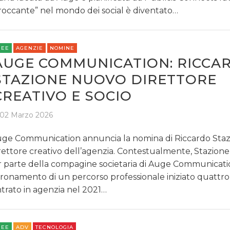
roccante” nel mondo dei social è diventato…
REE
AGENZIE
NOMINE
AUGE COMMUNICATION: RICCA
STAZIONE NUOVO DIRETTORE
CREATIVO E SOCIO
02 Marzo 2026
ge Communication annuncia la nomina di Riccardo Staz
rettore creativo dell’agenzia. Contestualmente, Stazione
r parte della compagine societaria di Auge Communicatio
ronamento di un percorso professionale iniziato quattro 
trato in agenzia nel 2021…
REE
ADV
TECNOLOGIA