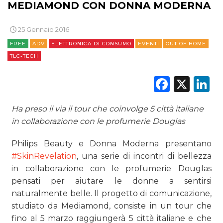
MEDIAMOND CON DONNA MODERNA
NORMATIVE
25 Gennaio 2016
TREND
FREE
ADV
ELETTRONICA DI CONSUMO
EVENTI
OUT OF HOME
TLC-TECH
CASE HISTORY
Faceb
X
L
OPINIONI
Ha preso il via il tour che coinvolge 5 città italiane
in collaborazione con le profumerie Douglas
Philips Beauty e Donna Moderna presentano
#SkinRevelation
, una serie di incontri di bellezza
in collaborazione con le profumerie Douglas
pensati per aiutare le donne a sentirsi
naturalmente belle. Il progetto di comunicazione,
studiato da Mediamond, consiste in un tour che
fino al 5 marzo raggiungerà 5 città italiane e che