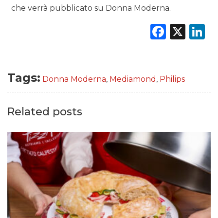
che verrà pubblicato su Donna Moderna.
Faceb
X
L
Tags:
Donna Moderna
,
Mediamond
,
Philips
Related posts