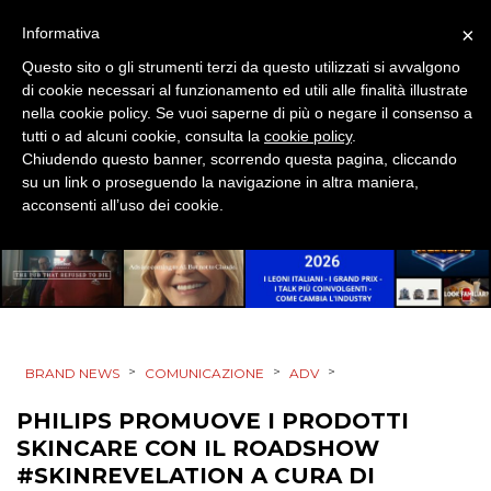
×
Informativa
EDITORIA
Questo sito o gli strumenti terzi da questo utilizzati si avvalgono
di cookie necessari al funzionamento ed utili alle finalità illustrate
ESTERNA
nella cookie policy. Se vuoi saperne di più o negare il consenso a
tutti o ad alcuni cookie, consulta la
cookie policy
.
RADIO / AUDIO
Chiudendo questo banner, scorrendo questa pagina, cliccando
su un link o proseguendo la navigazione in altra maniera,
TV
acconsenti all’uso dei cookie.
DATI
>
>
>
BRAND NEWS
COMUNICAZIONE
ADV
PHILIPS PROMUOVE I PRODOTTI
RICERCHE
SKINCARE CON IL ROADSHOW
PREVISIONI/SCENARI
#SKINREVELATION A CURA DI