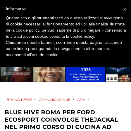
STRATEGIE
×
Informativa
Questo sito o gli strumenti terzi da questo utilizzati si avvalgono
di cookie necessari al funzionamento ed utili alle finalità illustrate
nella cookie policy. Se vuoi saperne di più o negare il consenso a
CINEMA
tutti o ad alcuni cookie, consulta la
cookie policy
.
Chiudendo questo banner, scorrendo questa pagina, cliccando
DIGITALE
su un link o proseguendo la navigazione in altra maniera,
acconsenti all’uso dei cookie.
EDITORIA
ESTERNA
RADIO / AUDIO
>
>
>
BRAND NEWS
COMUNICAZIONE
ADV
TV
BLUE HIVE ROMA PER FORD
ECOSPORT COINVOLGE THEJACKAL
NEL PRIMO CORSO DI CUCINA AD