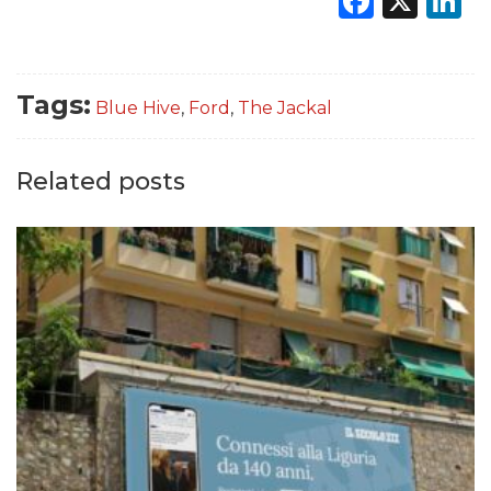
Faceb
X
L
Tags:
Blue Hive
,
Ford
,
The Jackal
Related posts