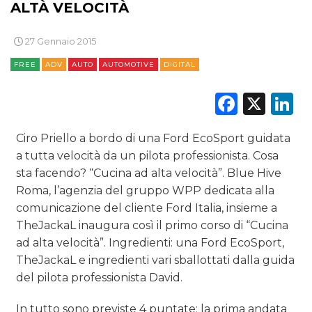
ALTÀ VELOCITÀ
DATI
27 Gennaio 2015
FREE
ADV
AUTO
AUTOMOTIVE
DIGITAL
RICERCHE
Faceb
X
L
PREVISIONI/SCENARI
NORMATIVE
Ciro Priello a bordo di una Ford EcoSport guidata
a tutta velocità da un pilota professionista. Cosa
TREND
sta facendo? “Cucina ad alta velocità”. Blue Hive
Roma, l’agenzia del gruppo WPP dedicata alla
CASE HISTORY
comunicazione del cliente Ford Italia, insieme a
TheJackaL inaugura così il primo corso di “Cucina
OPINIONI
ad alta velocità”. Ingredienti: una Ford EcoSport,
TheJackaL e ingredienti vari sballottati dalla guida
del pilota professionista David.
In tutto sono previste 4 puntate; la prima andata