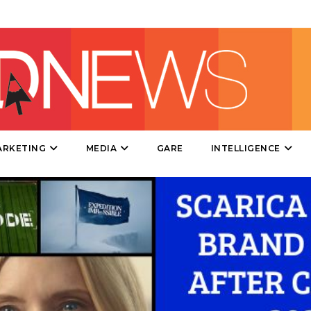
DIRECT
SPONSOR
DESIGN
EVENTI
MOBILE
ARKETING
MEDIA
GARE
INTELLIGENCE
PROMOZIONI
PRODOTTI
PUNTI VENDITA
CSR