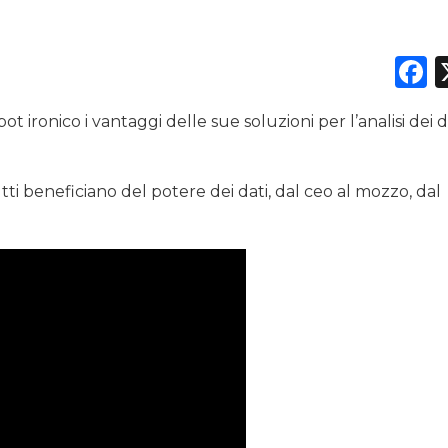
F
DATI
t ironico i vantaggi delle sue soluzioni per l’analisi dei d
RICERCHE
PREVISIONI/SCENARI
tti beneficiano del potere dei dati, dal ceo al mozzo, dal
NORMATIVE
TREND
CASE HISTORY
OPINIONI