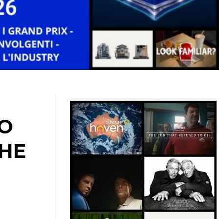
IO
CHE