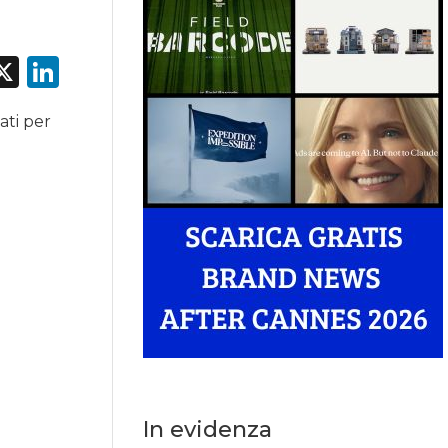
acebook
X
LinkedIn
ati per
In evidenza