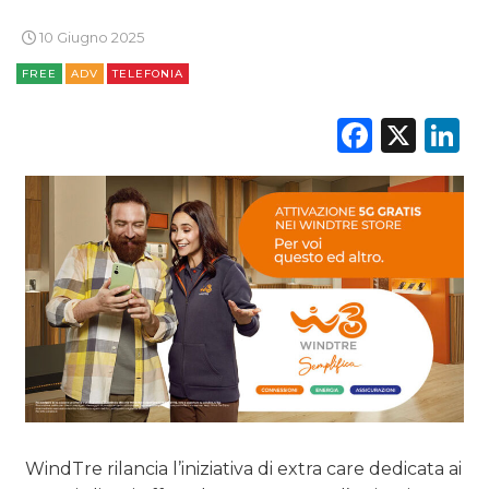
10 Giugno 2025
DATI
FREE
ADV
TELEFONIA
RICERCHE
Faceb
X
L
PREVISIONI/SCENARI
NORMATIVE
TREND
CASE HISTORY
OPINIONI
WindTre rilancia l’iniziativa di extra care dedicata ai