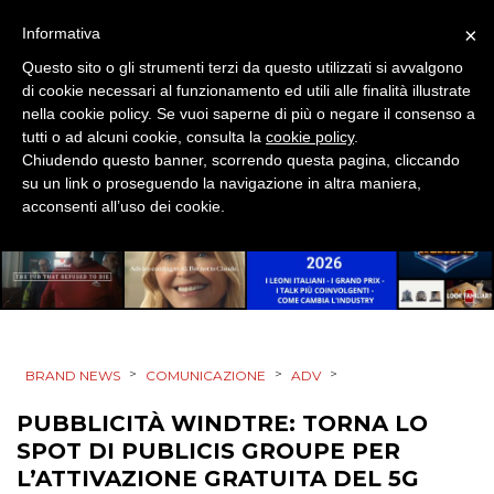
STRATEGIE
×
Informativa
Questo sito o gli strumenti terzi da questo utilizzati si avvalgono
di cookie necessari al funzionamento ed utili alle finalità illustrate
nella cookie policy. Se vuoi saperne di più o negare il consenso a
CINEMA
tutti o ad alcuni cookie, consulta la
cookie policy
.
Chiudendo questo banner, scorrendo questa pagina, cliccando
DIGITALE
su un link o proseguendo la navigazione in altra maniera,
acconsenti all’uso dei cookie.
EDITORIA
ESTERNA
RADIO / AUDIO
>
>
>
TV
BRAND NEWS
COMUNICAZIONE
ADV
PUBBLICITÀ WINDTRE: TORNA LO
SPOT DI PUBLICIS GROUPE PER
L’ATTIVAZIONE GRATUITA DEL 5G