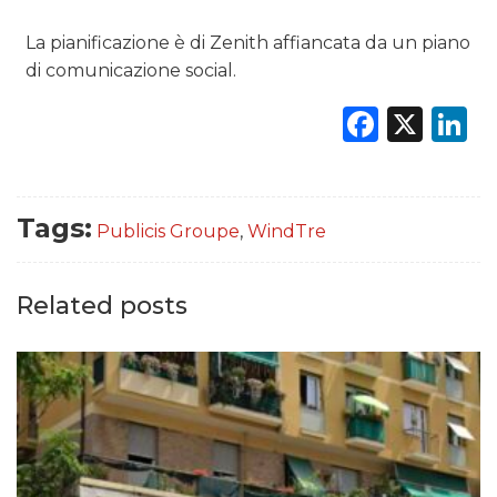
La pianificazione è di Zenith affiancata da un piano
di comunicazione social.
Faceb
X
L
Tags:
Publicis Groupe
,
WindTre
Related posts