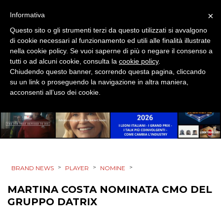
STRATEGIE
×
Informativa
Questo sito o gli strumenti terzi da questo utilizzati si avvalgono
di cookie necessari al funzionamento ed utili alle finalità illustrate
nella cookie policy. Se vuoi saperne di più o negare il consenso a
CINEMA
tutti o ad alcuni cookie, consulta la
cookie policy
.
Chiudendo questo banner, scorrendo questa pagina, cliccando
DIGITALE
su un link o proseguendo la navigazione in altra maniera,
acconsenti all’uso dei cookie.
EDITORIA
ESTERNA
RADIO / AUDIO
>
>
>
BRAND NEWS
PLAYER
NOMINE
TV
MARTINA COSTA NOMINATA CMO DEL
GRUPPO DATRIX