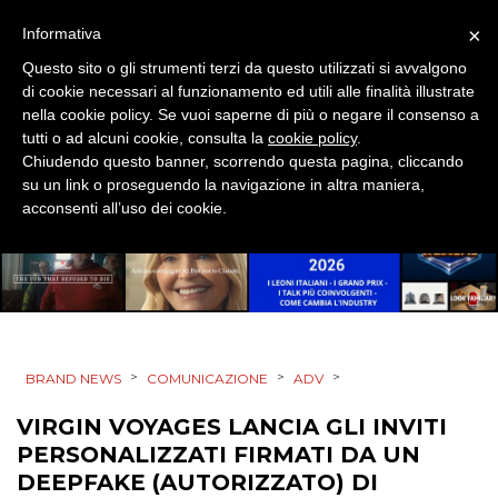
PRODOTTI
×
Informativa
PUNTI VENDITA
Questo sito o gli strumenti terzi da questo utilizzati si avvalgono
di cookie necessari al funzionamento ed utili alle finalità illustrate
CSR
nella cookie policy. Se vuoi saperne di più o negare il consenso a
tutti o ad alcuni cookie, consulta la
cookie policy
.
Chiudendo questo banner, scorrendo questa pagina, cliccando
STRATEGIE
su un link o proseguendo la navigazione in altra maniera,
acconsenti all’uso dei cookie.
CINEMA
DIGITALE
>
>
>
EDITORIA
BRAND NEWS
COMUNICAZIONE
ADV
VIRGIN VOYAGES LANCIA GLI INVITI
ESTERNA
PERSONALIZZATI FIRMATI DA UN
DEEPFAKE (AUTORIZZATO) DI
RADIO / AUDIO