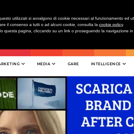
uesto utilizzati si avvalgono di cookie necessari al funzionamento ed utili 
are il consenso a tutti o ad alcuni cookie, consulta la
cookie policy
.
CINEMA
 questa pagina, cliccando su un link o proseguendo la navigazione in a
DIGITALE
EDITORIA
ARKETING
MEDIA
GARE
INTELLIGENCE
ESTERNA
RADIO / AUDIO
TV