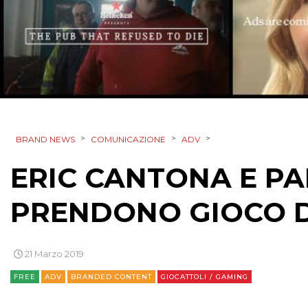
>
>
>
BRAND NEWS
COMUNICAZIONE
ADV
ERIC CANTONA E P
PRENDONO GIOCO D
21 Marzo 2019
FREE
ADV
BRANDED CONTENT
GIOCATTOLI / GAMING