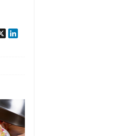
acebook
X
LinkedIn