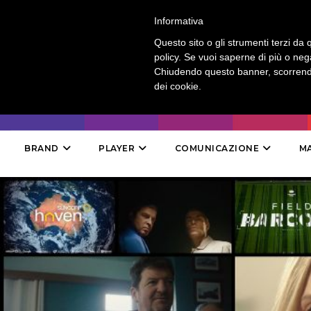
LOGIN
-
CONTATTI
-
ABBONAMENTI
Informativa
Questo sito o gli strumenti terzi da q
policy. Se vuoi saperne di più o neg
Chiudendo questo banner, scorrendo
dei cookie.
BRAND
PLAYER
COMUNICAZIONE
M