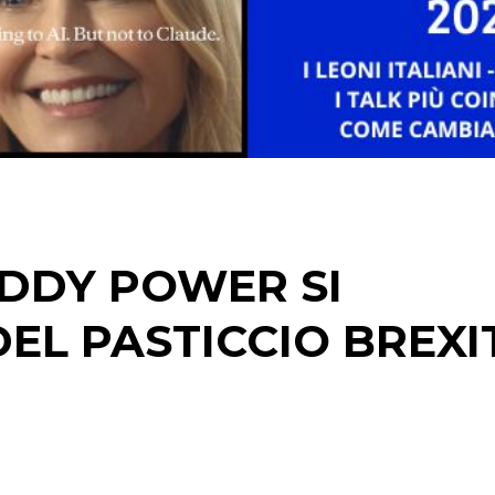
DATI
RICERCHE
PREVISIONI/SCENARI
NORMATIVE
TREND
ADDY POWER SI
CASE HISTORY
EL PASTICCIO BREXI
OPINIONI