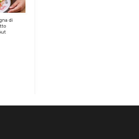
gna di
tto
Aut