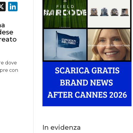
acebook
X
LinkedIn
na
dese
reato
re dove
mpre con
In evidenza