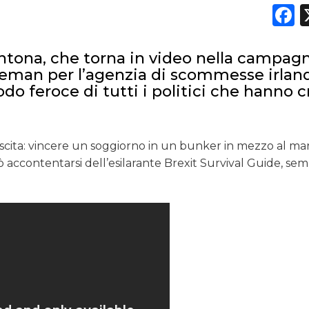
F
antona, che torna in video nella campag
tleman per l’agenzia di scommesse irlan
o feroce di tutti i politici che hanno c
scita: vincere un soggiorno in un bunker in mezzo al ma
uò accontentarsi dell’esilarante Brexit Survival Guide, se