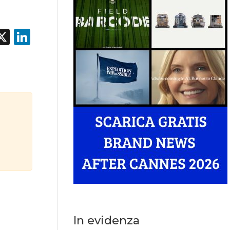
acebook
X
LinkedIn
In evidenza