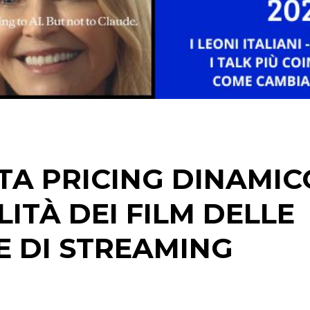
STRATEGIE
CINEMA
DIGITALE
EDITORIA
TA PRICING DINAMIC
ESTERNA
ITÀ DEI FILM DELLE
RADIO / AUDIO
E DI STREAMING
TV