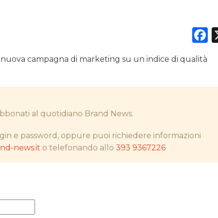
F
DATI
a nuova campagna di marketing su un indice di qualità
RICERCHE
PREVISIONI/SCENARI
i abbonati al quotidiano Brand News.
NORMATIVE
gin e password, oppure puoi richiedere informazioni
TREND
d-news.it
o telefonando allo
393 9367226
CASE HISTORY
OPINIONI