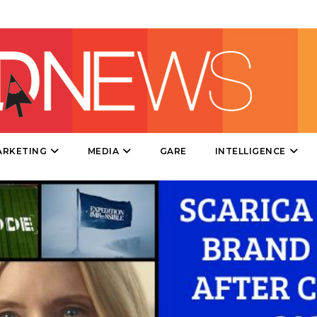
DIRECT
SPONSOR
DESIGN
EVENTI
MOBILE
ARKETING
MEDIA
GARE
INTELLIGENCE
PROMOZIONI
PRODOTTI
PUNTI VENDITA
CSR