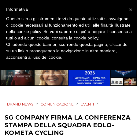
PRODOTTI
×
Informativa
PUNTI VENDITA
Questo sito o gli strumenti terzi da questo utilizzati si avvalgono
di cookie necessari al funzionamento ed utili alle finalità illustrate
CSR
nella cookie policy. Se vuoi saperne di più o negare il consenso a
tutti o ad alcuni cookie, consulta la
cookie policy
.
STRATEGIE
Chiudendo questo banner, scorrendo questa pagina, cliccando
su un link o proseguendo la navigazione in altra maniera,
acconsenti all’uso dei cookie.
CINEMA
DIGITALE
EDITORIA
>
>
>
BRAND NEWS
COMUNICAZIONE
EVENTI
SG COMPANY FIRMA LA CONFERENZA
ESTERNA
STAMPA DELLA SQUADRA EOLO-
KOMETA CYCLING
RADIO / AUDIO