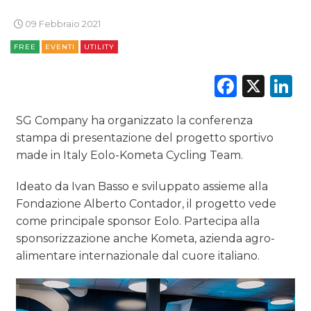
TV
09 Febbraio 2021
FREE
EVENTI
UTILITY
Faceb
X
L
SG Company ha organizzato la conferenza
DATI
stampa di presentazione del progetto sportivo
made in Italy Eolo-Kometa Cycling Team.
RICERCHE
Ideato da Ivan Basso e sviluppato assieme alla
PREVISIONI/SCENARI
Fondazione Alberto Contador, il progetto vede
come principale sponsor Eolo. Partecipa alla
NORMATIVE
sponsorizzazione anche Kometa, azienda agro-
TREND
alimentare internazionale dal cuore italiano.
CASE HISTORY