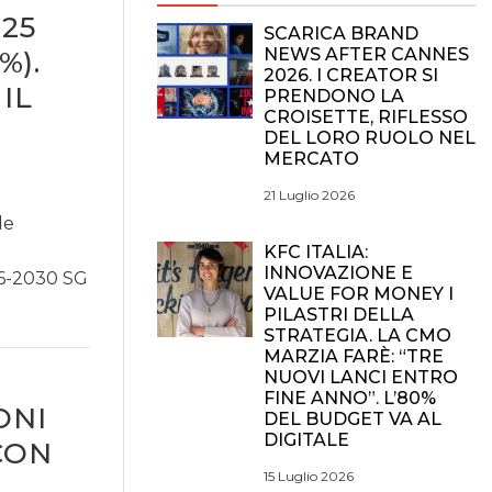
25
SCARICA BRAND
NEWS AFTER CANNES
%).
2026. I CREATOR SI
IL
PRENDONO LA
CROISETTE, RIFLESSO
DEL LORO RUOLO NEL
MERCATO
21 Luglio 2026
de
KFC ITALIA:
INNOVAZIONE E
26-2030 SG
VALUE FOR MONEY I
PILASTRI DELLA
STRATEGIA. LA CMO
MARZIA FARÈ: “TRE
NUOVI LANCI ENTRO
FINE ANNO”. L’80%
ONI
DEL BUDGET VA AL
DIGITALE
CON
15 Luglio 2026