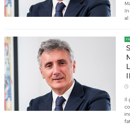
Ma
In
al
F
Il
co
in
fa