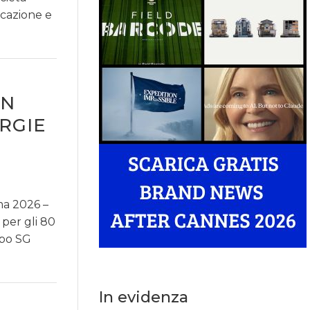
icazione e
UN
RGIE
ma 2026 –
 per gli 80
ppo SG
In evidenza