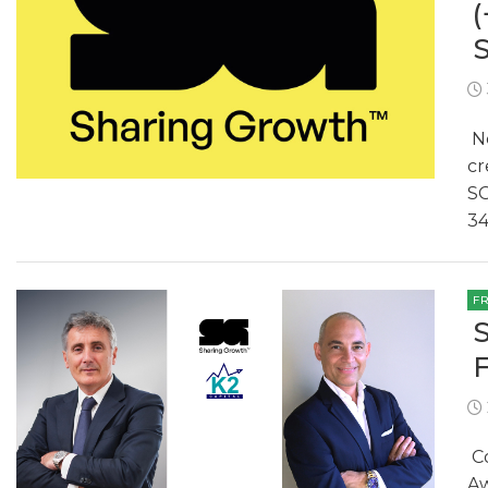
Ne
cr
SG
34
F
Co
Aw