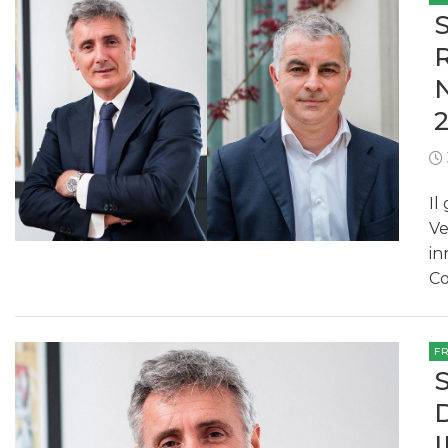
Il
Ve
in
Co
F