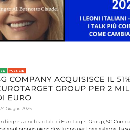
OPINIONI
REE
AGENZIE
SG COMPANY ACQUISISCE IL 51%
EUROTARGET GROUP PER 2 MIL
DI EURO
24 Giugno 2026
n l’ingresso nel capitale di Eurotarget Group, SG Comp
celera il proprio piano di sviluppo per linee esterne. La s