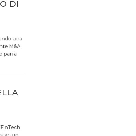
NO DI
rando una
ronte M&A
 pari a
ELLA
“FinTech
 startup