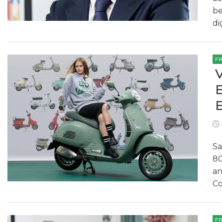
be
di
F
Sa
80
an
C
F