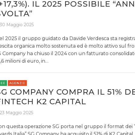
(+17,3%). IL 2025 POSSIBILE “AN
SVOLTA”
30 Maggio 2025
l 2025 il gruppo guidato da Davide Verdesca sta regist
escita organica molto sostenuta ed è molto attivo sul f
 Company ha chiuso il 2024 con un fatturato consolidato
,6 milioni di euro, in…
REE
AGENZIE
SG COMPANY COMPRA IL 51% D
FINTECH K2 CAPITAL
23 Maggio 2025
n questa operazione SG porta nel gruppo il format dei 
ards Italia” SG Company ha acquisito il 51% di K2 Capital,