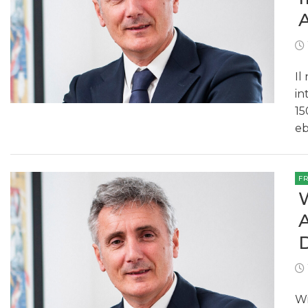
Il
in
15
eb
F
Wi