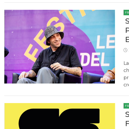
F
La
ch
pr
cr
F