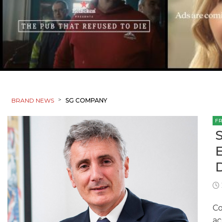
>
BRAND NEWS
SG COMPANY
F
Co
ac