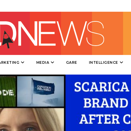
TV
DATI
ARKETING
MEDIA
GARE
INTELLIGENCE
RICERCHE
PREVISIONI/SCENARI
NORMATIVE
TREND
CASE HISTORY