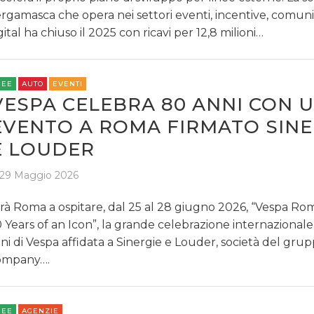
rgamasca che opera nei settori eventi, incentive, comun
gital ha chiuso il 2025 con ricavi per 12,8 milioni…
REE
AUTO
EVENTI
VESPA CELEBRA 80 ANNI CON 
EVENTO A ROMA FIRMATO SINE
E LOUDER
29 Maggio 2026
rà Roma a ospitare, dal 25 al 28 giugno 2026, “Vespa Ro
 Years of an Icon”, la grande celebrazione internazionale
ni di Vespa affidata a Sinergie e Louder, società del gru
ompany….
REE
AGENZIE