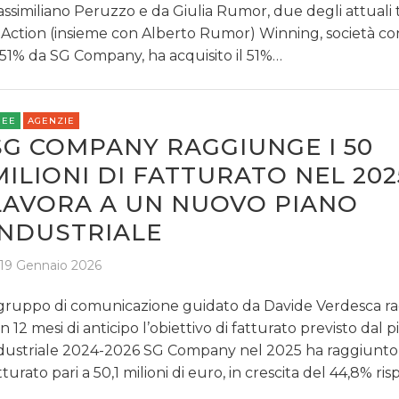
ssimiliano Peruzzo e da Giulia Rumor, due degli attuali t
 Action (insieme con Alberto Rumor) Winning, società co
 51% da SG Company, ha acquisito il 51%…
REE
AGENZIE
SG COMPANY RAGGIUNGE I 50
MILIONI DI FATTURATO NEL 202
LAVORA A UN NUOVO PIANO
INDUSTRIALE
19 Gennaio 2026
 gruppo di comunicazione guidato da Davide Verdesca r
n 12 mesi di anticipo l’obiettivo di fatturato previsto dal 
dustriale 2024-2026 SG Company nel 2025 ha raggiunto
tturato pari a 50,1 milioni di euro, in crescita del 44,8% ri