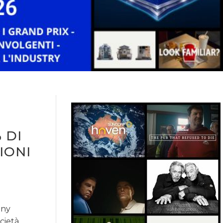
 DI
IONI
any
ocietà