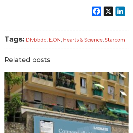
Faceb
X
L
Tags:
Dlvbbdo
,
E.ON
,
Hearts & Science
,
Starcom
Related posts