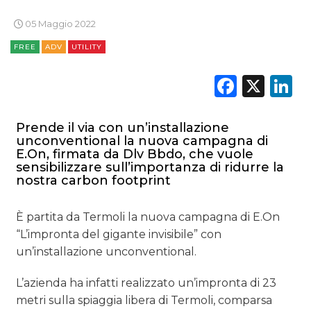
05 Maggio 2022
FREE
ADV
UTILITY
Faceb
X
L
Prende il via con un’installazione
unconventional la nuova campagna di
E.On, firmata da Dlv Bbdo, che vuole
sensibilizzare sull’importanza di ridurre la
nostra carbon footprint
È partita da Termoli la nuova campagna di E.On
“L’impronta del gigante invisibile” con
un’installazione unconventional.
L’azienda ha infatti realizzato un’impronta di 23
metri sulla spiaggia libera di Termoli, comparsa