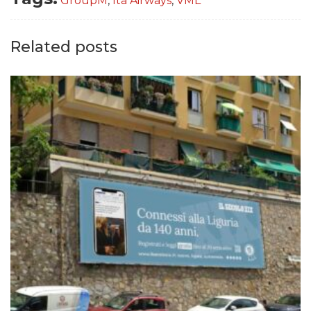
GroupM
,
Ita Airways
,
VML
Related posts