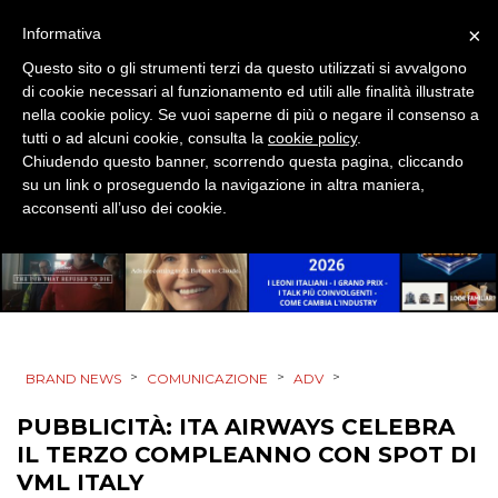
×
Informativa
Questo sito o gli strumenti terzi da questo utilizzati si avvalgono
di cookie necessari al funzionamento ed utili alle finalità illustrate
nella cookie policy. Se vuoi saperne di più o negare il consenso a
tutti o ad alcuni cookie, consulta la
cookie policy
.
DATI
Chiudendo questo banner, scorrendo questa pagina, cliccando
su un link o proseguendo la navigazione in altra maniera,
acconsenti all’uso dei cookie.
RICERCHE
PREVISIONI/SCENARI
NORMATIVE
TREND
>
>
>
BRAND NEWS
COMUNICAZIONE
ADV
CASE HISTORY
PUBBLICITÀ: ITA AIRWAYS CELEBRA
IL TERZO COMPLEANNO CON SPOT DI
OPINIONI
VML ITALY