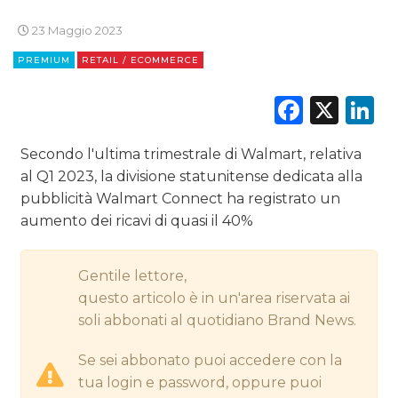
23 Maggio 2023
DIGITALE
PREMIUM
RETAIL / ECOMMERCE
EDITORIA
Faceb
X
L
ESTERNA
Secondo l'ultima trimestrale di Walmart, relativa
RADIO / AUDIO
al Q1 2023, la divisione statunitense dedicata alla
pubblicità Walmart Connect ha registrato un
TV
aumento dei ricavi di quasi il 40%
Gentile lettore,
questo articolo è in un'area riservata ai
soli abbonati al quotidiano Brand News.
DATI
Se sei abbonato puoi accedere con la
RICERCHE
tua login e password, oppure puoi