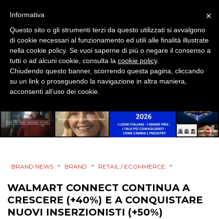
EVENTI
×
Informativa
MOBILE
Questo sito o gli strumenti terzi da questo utilizzati si avvalgono
di cookie necessari al funzionamento ed utili alle finalità illustrate
PROMOZIONI
nella cookie policy. Se vuoi saperne di più o negare il consenso a
tutti o ad alcuni cookie, consulta la
cookie policy
.
Chiudendo questo banner, scorrendo questa pagina, cliccando
su un link o proseguendo la navigazione in altra maniera,
acconsenti all’uso dei cookie.
PRODOTTI
PUNTI VENDITA
CSR
>
>
>
STRATEGIE
BRAND NEWS
BRAND
RETAIL / ECOMMERCE
WALMART CONNECT CONTINUA A
CRESCERE (+40%) E A CONQUISTARE
NUOVI INSERZIONISTI (+50%)
CINEMA