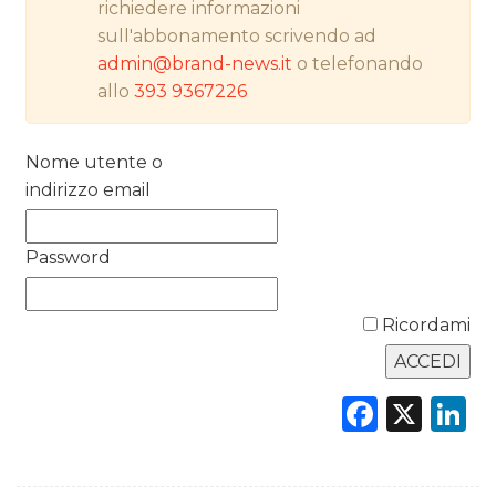
richiedere informazioni
PREVISIONI/SCENARI
sull'abbonamento scrivendo ad
admin@brand-news.it
o telefonando
NORMATIVE
allo
393 9367226
TREND
Nome utente o
CASE HISTORY
indirizzo email
OPINIONI
Password
Ricordami
Faceb
X
L