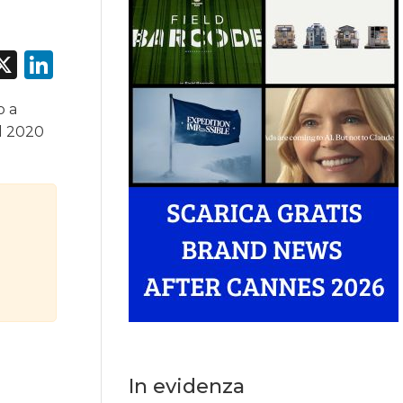
acebook
X
LinkedIn
o a
el 2020
In evidenza