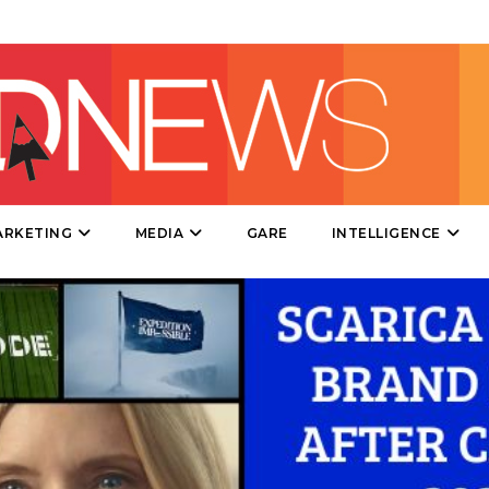
DIRECT
SPONSOR
DESIGN
EVENTI
MOBILE
ARKETING
MEDIA
GARE
INTELLIGENCE
PROMOZIONI
PRODOTTI
PUNTI VENDITA
CSR