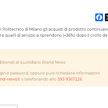
F
DATI
Politecnico di Milano gli acquisti di prodotto continuan
RICERCHE
quelli di servizio si riprendono (+36%) dopo il crollo d
PREVISIONI/SCENARI
NORMATIVE
i abbonati al quotidiano Brand News.
TREND
gin e password, oppure puoi richiedere informazioni
CASE HISTORY
d-news.it
o telefonando allo
393 9367226
OPINIONI