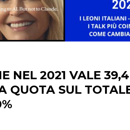
STRATEGIE
CINEMA
DIGITALE
EDITORIA
 NEL 2021 VALE 39,4
ESTERNA
 LA QUOTA SUL TOTAL
RADIO / AUDIO
0%
TV