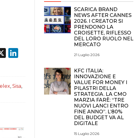
SCARICA BRAND
NEWS AFTER CANNES
2026. I CREATOR SI
PRENDONO LA
CROISETTE, RIFLESSO
DEL LORO RUOLO NEL
MERCATO
acebook
X
LinkedIn
21 Luglio 2026
KFC ITALIA:
INNOVAZIONE E
VALUE FOR MONEY I
selex
,
Sisa
,
PILASTRI DELLA
STRATEGIA. LA CMO
MARZIA FARÈ: “TRE
NUOVI LANCI ENTRO
FINE ANNO”. L’80%
DEL BUDGET VA AL
DIGITALE
15 Luglio 2026