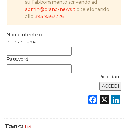
sull'abbonamento scrivendo ad
admin@brand-news.it
o telefonando
PREVISIONI/SCENARI
allo
393 9367226
NORMATIVE
Nome utente o
TREND
indirizzo email
CASE HISTORY
Password
OPINIONI
Ricordami
Faceb
X
L
Tags:
Lidl