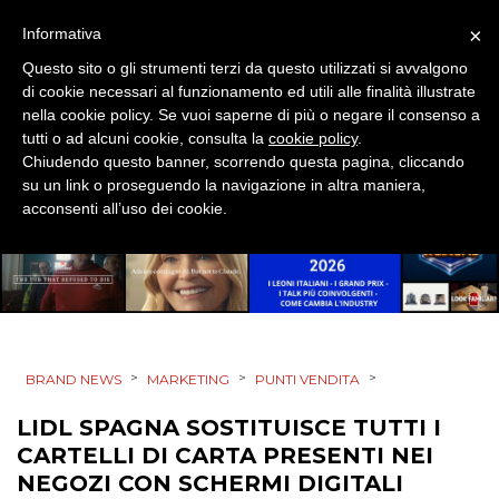
EVENTI
×
Informativa
Questo sito o gli strumenti terzi da questo utilizzati si avvalgono
MOBILE
di cookie necessari al funzionamento ed utili alle finalità illustrate
nella cookie policy. Se vuoi saperne di più o negare il consenso a
PROMOZIONI
tutti o ad alcuni cookie, consulta la
cookie policy
.
Chiudendo questo banner, scorrendo questa pagina, cliccando
su un link o proseguendo la navigazione in altra maniera,
acconsenti all’uso dei cookie.
PRODOTTI
PUNTI VENDITA
CSR
>
>
>
BRAND NEWS
MARKETING
PUNTI VENDITA
STRATEGIE
LIDL SPAGNA SOSTITUISCE TUTTI I
CARTELLI DI CARTA PRESENTI NEI
NEGOZI CON SCHERMI DIGITALI