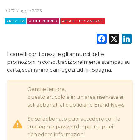
CINEMA
17 Maggio 2023
DIGITALE
PREMIUM
PUNTI VENDITA
RETAIL / ECOMMERCE
EDITORIA
Faceb
X
L
ESTERNA
I cartelli con i prezzi e gli annunci delle
RADIO / AUDIO
promozioni in corso, tradizionalmente stampati su
carta, spariranno dai negozi Lidl in Spagna.
TV
Gentile lettore,
questo articolo è in un'area riservata ai
soli abbonati al quotidiano Brand News.
Se sei abbonato puoi accedere con la
DATI
tua login e password, oppure puoi
richiedere informazioni
RICERCHE