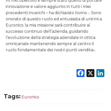
«Il mio obiettivo è sempre stato quello di portare
innovazione e valore aggiunto in tutti i miei
precedenti incarichi – ha dichiarato Iovino -. Sono
onorato di questo ruolo ed entusiasta di unirmi a
Euronics: la mia missione sarà contribuire al
successo continuo dell’azienda, guidando
l’evoluzione della strategia aziendale in ottica
omnicanale mantenendo sempre al centro il
ruolo fondamentale dei nostri punti vendita».
Faceb
X
L
Tags:
Euronics