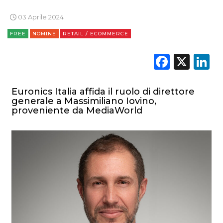
03 Aprile 2024
TV
FREE
NOMINE
RETAIL / ECOMMERCE
Faceb
X
L
Euronics Italia affida il ruolo di direttore
DATI
generale a Massimiliano Iovino,
proveniente da MediaWorld
RICERCHE
PREVISIONI/SCENARI
NORMATIVE
TREND
CASE HISTORY