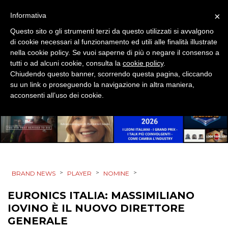
PRODOTTI
×
Informativa
PUNTI VENDITA
Questo sito o gli strumenti terzi da questo utilizzati si avvalgono
di cookie necessari al funzionamento ed utili alle finalità illustrate
nella cookie policy. Se vuoi saperne di più o negare il consenso a
CSR
tutti o ad alcuni cookie, consulta la
cookie policy
.
Chiudendo questo banner, scorrendo questa pagina, cliccando
STRATEGIE
su un link o proseguendo la navigazione in altra maniera,
acconsenti all’uso dei cookie.
CINEMA
DIGITALE
>
>
>
BRAND NEWS
PLAYER
NOMINE
EDITORIA
EURONICS ITALIA: MASSIMILIANO
ESTERNA
IOVINO È IL NUOVO DIRETTORE
GENERALE
RADIO / AUDIO