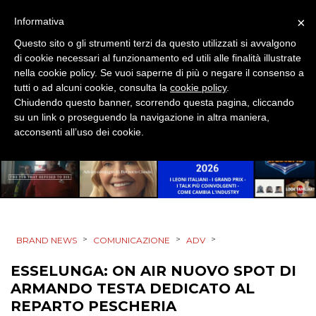
RICERCHE
×
Informativa
PREVISIONI/SCENARI
Questo sito o gli strumenti terzi da questo utilizzati si avvalgono
di cookie necessari al funzionamento ed utili alle finalità illustrate
nella cookie policy. Se vuoi saperne di più o negare il consenso a
NORMATIVE
tutti o ad alcuni cookie, consulta la
cookie policy
.
Chiudendo questo banner, scorrendo questa pagina, cliccando
TREND
su un link o proseguendo la navigazione in altra maniera,
acconsenti all’uso dei cookie.
CASE HISTORY
OPINIONI
>
>
>
BRAND NEWS
COMUNICAZIONE
ADV
ESSELUNGA: ON AIR NUOVO SPOT DI
ARMANDO TESTA DEDICATO AL
REPARTO PESCHERIA