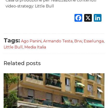
Casa di produzione per realizzazione contenuti
video-strategy: Little Bull
Faceb
X
L
Tags:
Ago Panini
,
Armando Testa
,
Brw
,
Esselunga
,
Little Bull
,
Media Italia
Related posts