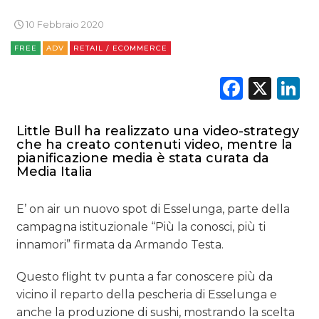
10 Febbraio 2020
FREE
ADV
RETAIL / ECOMMERCE
Faceb
X
L
Little Bull ha realizzato una video-strategy
che ha creato contenuti video, mentre la
pianificazione media è stata curata da
Media Italia
E’ on air un nuovo spot di Esselunga, parte della
campagna istituzionale “Più la conosci, più ti
innamori” firmata da Armando Testa.
Questo flight tv punta a far conoscere più da
vicino il reparto della pescheria di Esselunga e
anche la produzione di sushi, mostrando la scelta