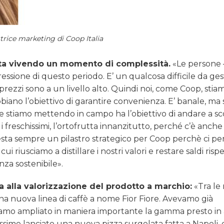
ttrice marketing di Coop Italia
ta vivendo un momento di complessità.
«Le persone 
ssione di questo periodo. E’ un qualcosa difficile da gest
i prezzi sono a un livello alto. Quindi noi, come Coop, stia
iano l’obiettivo di garantire convenienza. E’ banale, ma s
he stiamo mettendo in campo ha l’obiettivo di andare a s
freschissimi, l’ortofrutta innanzitutto, perché c’è anch
resta sempre un pilastro strategico per Coop perchè ci p
 riusciamo a distillare i nostri valori e restare saldi risp
nza sostenibile».
 alla valorizzazione del prodotto a marchio:
«Tra le 
una nuova linea di caffè a nome Fior Fiore. Avevamo già
biamo ampliato in maniera importante la gamma presto in 
issimo lanciato una nuova pizza surgelata fatta a Napoli,