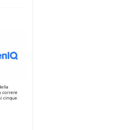
della
 correre
mi cinque