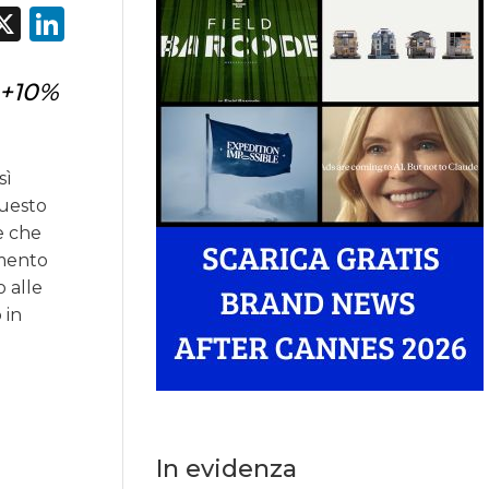
acebook
X
LinkedIn
l +10%
sì
questo
e che
omento
 alle
 in
In evidenza