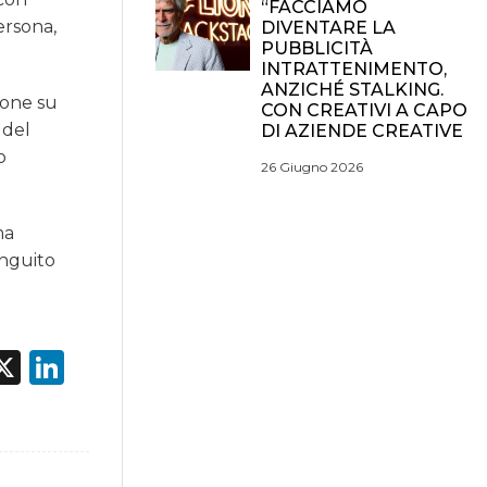
“FACCIAMO
ersona,
DIVENTARE LA
PUBBLICITÀ
INTRATTENIMENTO,
ANZICHÉ STALKING.
ione su
CON CREATIVI A CAPO
 del
DI AZIENDE CREATIVE
o
26 Giugno 2026
ma
inguito
acebook
X
LinkedIn