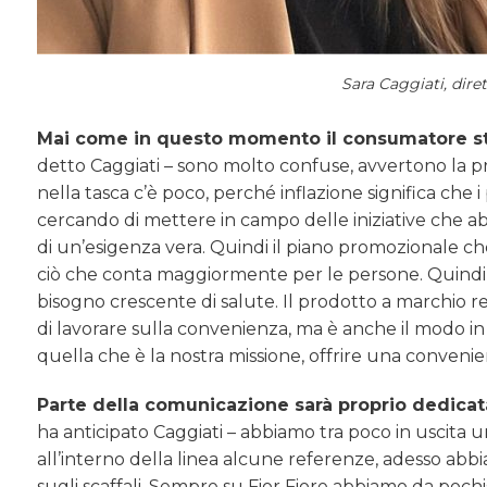
Sara Caggiati, dire
Mai come in questo momento il consumatore s
detto Caggiati – sono molto confuse, avvertono la pre
nella tasca c’è poco, perché inflazione significa che 
cercando di mettere in campo delle iniziative che abb
di un’esigenza vera. Quindi il piano promozionale c
ciò che conta maggiormente per le persone. Quindi i 
bisogno crescente di salute. Il prodotto a marchio 
di lavorare sulla convenienza, ma è anche il modo in cui
quella che è la nostra missione, offrire una convenie
Parte della comunicazione sarà proprio dedicata
ha anticipato Caggiati – abbiamo tra poco in uscita 
all’interno della linea alcune referenze, adesso ab
sugli scaffali. Sempre su Fior Fiore abbiamo da poch