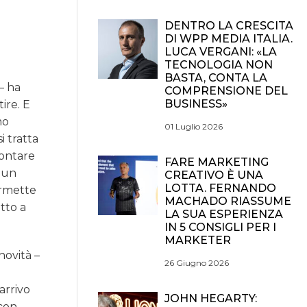
DENTRO LA CRESCITA
DI WPP MEDIA ITALIA.
LUCA VERGANI: «LA
TECNOLOGIA NON
BASTA, CONTA LA
– ha
COMPRENSIONE DEL
BUSINESS»
ire. E
mo
01 Luglio 2026
i tratta
contare
FARE MARKETING
e un
CREATIVO È UNA
LOTTA. FERNANDO
ermette
MACHADO RIASSUME
etto a
LA SUA ESPERIENZA
IN 5 CONSIGLI PER I
MARKETER
novità –
26 Giugno 2026
arrivo
JOHN HEGARTY:
 con