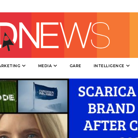
PUNTI VENDITA
CSR
STRATEGIE
CINEMA
ARKETING
MEDIA
GARE
INTELLIGENCE
DIGITALE
EDITORIA
ESTERNA
RADIO / AUDIO