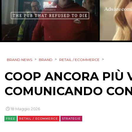
>
>
>
BRAND NEWS
BRAND
RETAIL / ECOMMERCE
COOP ANCORA PIÙ V
COMUNICANDO CONV
18 Maggio 2026
FREE
RETAIL / ECOMMERCE
STRATEGIE