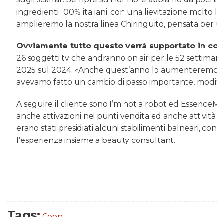
ingredienti 100% italiani, con una lievitazione molt
amplieremo la nostra linea Chiringuito, pensata per
Ovviamente tutto questo verrà supportato in c
26 soggetti tv che andranno on air per le 52 settiman
2025 sul 2024. «Anche quest’anno lo aumenteremo, a
avevamo fatto un cambio di passo importante, modif
A seguire il cliente sono I’m not a robot ed EssenceM
anche attivazioni nei punti vendita ed anche attività 
erano stati presidiati alcuni stabilimenti balneari, con
l’esperienza insieme a beauty consultant.
Tags:
Coop