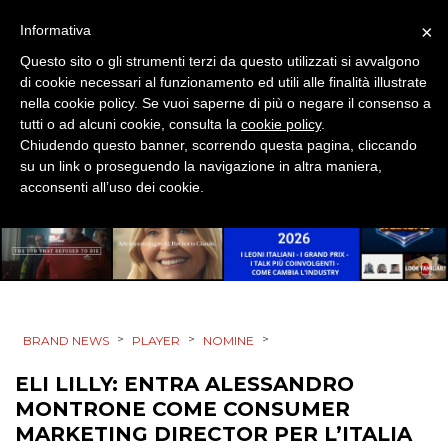
PRODOTTI
×
Informativa
PUNTI VENDITA
Questo sito o gli strumenti terzi da questo utilizzati si avvalgono
di cookie necessari al funzionamento ed utili alle finalità illustrate
CSR
nella cookie policy. Se vuoi saperne di più o negare il consenso a
tutti o ad alcuni cookie, consulta la
cookie policy
.
STRATEGIE
Chiudendo questo banner, scorrendo questa pagina, cliccando
su un link o proseguendo la navigazione in altra maniera,
acconsenti all’uso dei cookie.
CINEMA
DIGITALE
EDITORIA
>
>
>
BRAND NEWS
PLAYER
NOMINE
ELI LILLY: ENTRA ALESSANDRO
ESTERNA
MONTRONE COME CONSUMER
MARKETING DIRECTOR PER L’ITALIA
RADIO / AUDIO