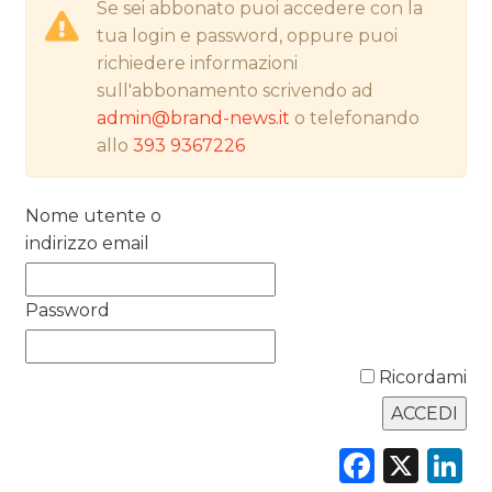
Se sei abbonato puoi accedere con la
tua login e password, oppure puoi
NORMATIVE
richiedere informazioni
sull'abbonamento scrivendo ad
TREND
admin@brand-news.it
o telefonando
allo
393 9367226
CASE HISTORY
OPINIONI
Nome utente o
indirizzo email
Password
Ricordami
Faceb
X
L