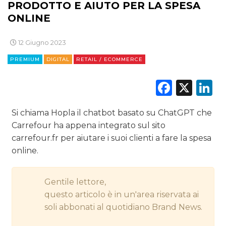
PRODOTTO E AIUTO PER LA SPESA
DIGITALE
ONLINE
EDITORIA
12 Giugno 2023
ESTERNA
PREMIUM
DIGITAL
RETAIL / ECOMMERCE
RADIO / AUDIO
Faceb
X
L
TV
Si chiama Hopla il chatbot basato su ChatGPT che
Carrefour ha appena integrato sul sito
carrefour.fr per aiutare i suoi clienti a fare la spesa
online.
DATI
Gentile lettore,
questo articolo è in un'area riservata ai
RICERCHE
soli abbonati al quotidiano Brand News.
PREVISIONI/SCENARI