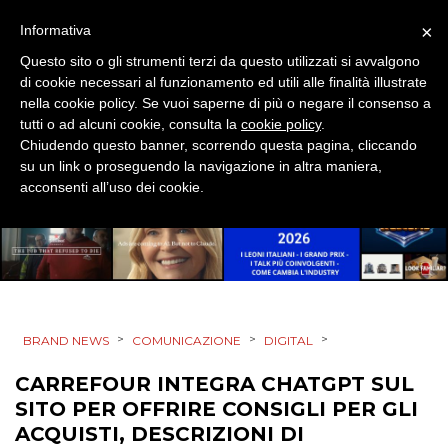
MOBILE
×
Informativa
Questo sito o gli strumenti terzi da questo utilizzati si avvalgono
PROMOZIONI
di cookie necessari al funzionamento ed utili alle finalità illustrate
nella cookie policy. Se vuoi saperne di più o negare il consenso a
tutti o ad alcuni cookie, consulta la
cookie policy
.
Chiudendo questo banner, scorrendo questa pagina, cliccando
su un link o proseguendo la navigazione in altra maniera,
PRODOTTI
acconsenti all’uso dei cookie.
PUNTI VENDITA
CSR
STRATEGIE
>
>
>
BRAND NEWS
COMUNICAZIONE
DIGITAL
CARREFOUR INTEGRA CHATGPT SUL
SITO PER OFFRIRE CONSIGLI PER GLI
CINEMA
ACQUISTI, DESCRIZIONI DI