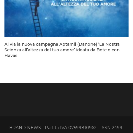
Al via la nuova campagna Aptamil (Danone) ‘La Nostra
Scienza all’altezza del tuo amore’ ideata da Betc e con
Havas
BRAND NEWS - Partita IVA 07599810962 - ISSN 2499-