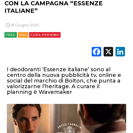
CON LA CAMPAGNA “ESSENZE
ITALIANE”
16 Giugno 2025
FREE
ADV
CURA PERSONA
Faceb
X
L
I deodoranti ‘Essenze italiane’ sono al
centro della nuova pubblicità tv, online e
social del marchio di Bolton, che punta a
valorizzarne l’heritage. A curare il
planning è Wavemaker